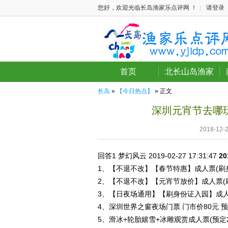
您好，欢迎光临长岛渔家乐点评网 ！
|
请登录
首页
北长山岛渔家
长岛
»
【今日热点】
» 正文
深圳元宵节去哪玩
2018-12
回答1
梦幻风云 2019-02-27
17:31:47
2
1、【不退不改】【春节特惠】成人票(刷身份
2、【不退不改】【元宵节放价】成人票(刷身
3、【日夜场通用】【刷身份证入园】成人票
4、深圳世界之窗夜场门票 门市价80元 预
5、滑冰+轮胎嬉雪+冰雕观赏成人票(预定2