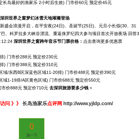
长岛最好的渔家乐 2小时后生效) 门市价60元 预定价45元
19深圳世界之窗梦幻冰雪天地璀璨登场
迎新盛会浪漫开启，在平安夜(24日)、圣诞节(25日)、元旦小长假(30、31
欧罗巴、科罗拉多大峡谷漂流、重返侏罗纪四大参与项目首次开放夜场
回答
:12:24
深圳世界之窗跨年音乐节门票价格：
点击查询更多优惠票
) 门市价288元 预定价230元
) 门市价388元 预定价310元
/东西B区深蓝色区域11-20排) 门市价488元 预定价390元
-19排/A区黄色区域) 门市价688元 预定价550元
市价888元 预定价710元
去深圳旅游要多少钱
<
访问 》》
长岛渔家乐
点评网
http://www.yjldp.com/
0
顶一下