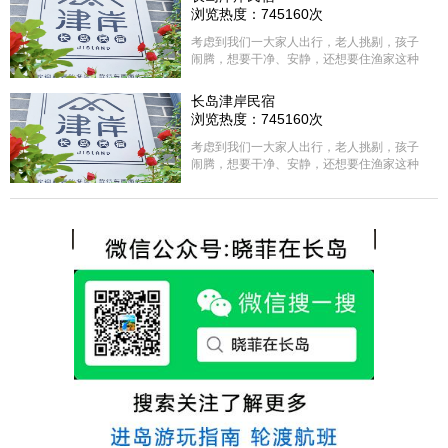
浏览热度：745160次
考虑到我们一大家人出行，老人挑剔，孩子
闹腾，想要干净、安静，还想要住渔家这种
含吃住的，最后经过多家比较、沟通，最终
选择津岸民宿，实际体验客房很干净，饭菜
长岛津岸民宿
方面家里老人也很满意，整体饭菜给搭配的
浏览热度：745160次
很好，每顿饭也不重样的，海鲜确实是非常
的新鲜呢，另外值得一提的是，他家的海菜
考虑到我们一大家人出行，老人挑剔，孩子
包子非常好吃。 其实长岛可选的酒店、民宿
闹腾，想要干净、安静，还想要住渔家这种
非常多，基本上都是自家的房子改建，装修
含吃住的，最后经过多家比较、沟通，最终
各不相同，可以根据自己的喜好选择。非常
选择津岸民宿，实际体验客房很干净，饭菜
推荐津岸民宿，关键是老板娘晓菲很细心、
方面家里老人也很满意，整体饭菜给搭配的
热情，能根据我提出的需求来安排房间，这
很好，每顿饭也不重样的，海鲜确实是非常
点很好。
的新鲜呢，另外值得一提的是，他家的海菜
包子非常好吃。 其实长岛可选的酒店、民宿
非常多，基本上都是自家的房子改建，装修
各不相同，可以根据自己的喜好选择。非常
推荐津岸民宿，关键是老板娘晓菲很细心、
热情，能根据我提出的需求来安排房间，这
点很好。