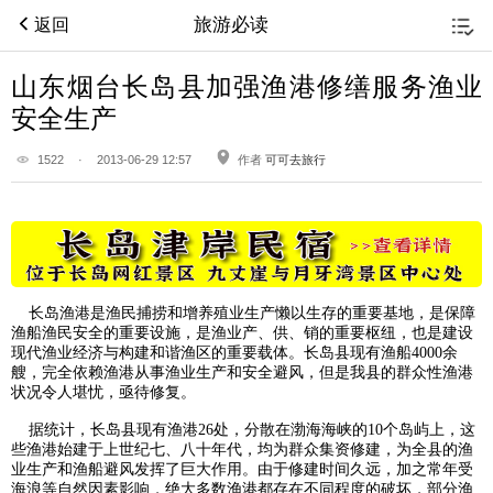
旅游必读
返回
山东烟台长岛县加强渔港修缮服务渔业
安全生产
1522
·
2013-06-29 12:57
作者
可可去旅行
长岛
渔港是渔民捕捞和增养殖业生产懒以生存的重要基地，是保障
渔船渔民安全的重要设施，是渔业产、供、销的重要枢纽，也是建设
现代渔业经济与构建和谐渔区的重要载体。长岛县现有渔船4000余
艘，完全依赖渔港从事渔业生产和安全避风，但是我县的群众性渔港
状况令人堪忧，亟待修复。
据统计，长岛县现有渔港26处，分散在渤海海峡的10个岛屿上，这
些渔港始建于上世纪七、八十年代，均为群众集资修建，为全县的渔
业生产和渔船避风发挥了巨大作用。由于修建时间久远，加之常年受
海浪等自然因素影响，绝大多数渔港都存在不同程度的破坏，部分渔