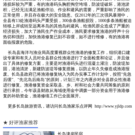
港损坏较为严重，有的渔港码头胸腔掏空垮塌，防波堤破坏，港池淤
积，已经无法满足渔船停泊、作业和避风的需要，严重影响了渔民的
正常使用，并且存在极大的安全隐患。仅2012年的三次强风暴潮中，
全县有13处渔港码头严重受损，300余条渔船损毁，1000多条渔船被迫
转移上岸或转至远离本岛的其他岛屿避风，给渔民群众造成了严重的
经济损失，加大了渔民生产作业成本，渔民要求修复渔港的呼声十分
热切和强烈，加快渔港修复已刻不容缓，如不进行维修，有的渔港将
面临报废的危险。
长岛县海洋与渔业局高度重视群众性渔港的修复工作，组织港口建
设专家和有关人员对全县群众性渔港进行了全面检查和论证，并且做
出了具体的修复方案，主要是对渔港码头进行混凝土灌注，防波堤加
固，港池清淤，新建防波堤等修复措施，以防止年久失修造成渔港报
废。长岛县政府已将渔港修复纳入为民办实事工作计划中，按照“先急
后缓”、“先北岛后南岛”的原则，计划三年之内逐步对全县群众性渔港
进行修复。渔港修复资金采取县、乡、村和社会力量共同筹集的原则
进行承担，今年该县财政从海域使用金中调拨一部分资金用于渔港修
复的补助资金，渔港修缮工作已全面展开。
更多
长岛旅游
资讯，请访问
长岛渔家乐点评网
http://www.yjldp.com
★ 好评渔家推荐
长岛津岸民宿