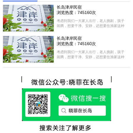
长岛津岸民宿
浏览热度：745160次
考虑到我们一大家人出行，老人挑剔，孩子
闹腾，想要干净、安静，还想要住渔家这种
含吃住的，最后经过多家比较、沟通，最终
选择津岸民宿，实际体验客房很干净，饭菜
长岛津岸民宿
方面家里老人也很满意，整体饭菜给搭配的
浏览热度：745160次
很好，每顿饭也不重样的，海鲜确实是非常
的新鲜呢，另外值得一提的是，他家的海菜
考虑到我们一大家人出行，老人挑剔，孩子
包子非常好吃。 其实长岛可选的酒店、民宿
闹腾，想要干净、安静，还想要住渔家这种
非常多，基本上都是自家的房子改建，装修
含吃住的，最后经过多家比较、沟通，最终
各不相同，可以根据自己的喜好选择。非常
选择津岸民宿，实际体验客房很干净，饭菜
推荐津岸民宿，关键是老板娘晓菲很细心、
方面家里老人也很满意，整体饭菜给搭配的
热情，能根据我提出的需求来安排房间，这
很好，每顿饭也不重样的，海鲜确实是非常
点很好。
的新鲜呢，另外值得一提的是，他家的海菜
包子非常好吃。 其实长岛可选的酒店、民宿
非常多，基本上都是自家的房子改建，装修
各不相同，可以根据自己的喜好选择。非常
推荐津岸民宿，关键是老板娘晓菲很细心、
热情，能根据我提出的需求来安排房间，这
点很好。