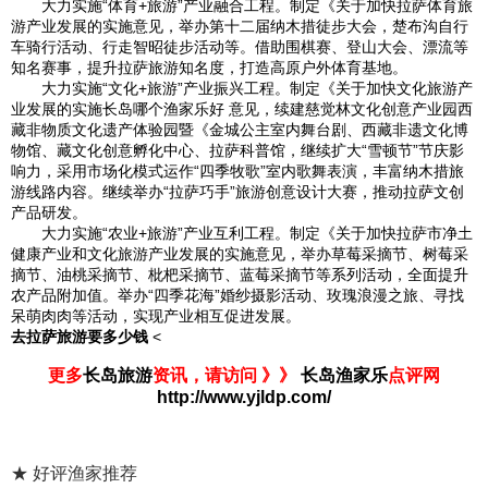
大力实施“体育+旅游”产业融合工程。制定《关于加快拉萨体育旅
游产业发展的实施意见，举办第十二届纳木措徒步大会，楚布沟自行
车骑行活动、行走智昭徒步活动等。借助围棋赛、登山大会、漂流等
知名赛事，提升拉萨旅游知名度，打造高原户外体育基地。
大力实施“文化+旅游”产业振兴工程。制定《关于加快文化旅游产
业发展的实施长岛哪个渔家乐好 意见，续建慈觉林文化创意产业园西
藏非物质文化遗产体验园暨《金城公主室内舞台剧、西藏非遗文化博
物馆、藏文化创意孵化中心、拉萨科普馆，继续扩大“雪顿节”节庆影
响力，采用市场化模式运作“四季牧歌”室内歌舞表演，丰富纳木措旅
游线路内容。继续举办“拉萨巧手”旅游创意设计大赛，推动拉萨文创
产品研发。
大力实施“农业+旅游”产业互利工程。制定《关于加快拉萨市净土
健康产业和文化旅游产业发展的实施意见，举办草莓采摘节、树莓采
摘节、油桃采摘节、枇杷采摘节、蓝莓采摘节等系列活动，全面提升
农产品附加值。举办“四季花海”婚纱摄影活动、玫瑰浪漫之旅、寻找
呆萌肉肉等活动，实现产业相互促进发展。
去拉萨旅游要多少钱
<
更多
长岛旅游
资讯，请访问 》》
长岛渔家乐
点评网
http://www.yjldp.com/
★ 好评渔家推荐