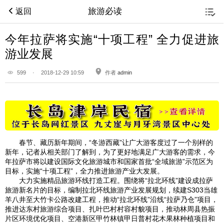
旅游必读
返回
今年拉萨将实施“十项工程” 全力促进旅
游业发展
599
·
2018-12-29 10:59
作者
admin
春节、藏历新年期间，“冬游西藏”让广大游客度过了一个别样的
新年，记者从相关部门了解到，为了更好地满足广大游客的需求，今
年拉萨市将以建设国际文化旅游城市和国家首批“全域旅游”示范区为
目标，实施“十项工程”，全力推进旅游产业大发展。
大力实施精品旅游环线打造工程。围绕将“拉北环线”建设成拉萨
旅游新名片的目标，编制拉北环线旅游产业发展规划，续建S303当雄
羊八井至大竹卡公路改建工程，推动“拉北环线”沿线“拉萨乃仓”项目，
推进达东村旅游综合项目、扎叶巴村村容村貌项目，推动林周县热振
片区环境优化项目、空港新区甲竹林镇甲日普村花木果林种植项目和