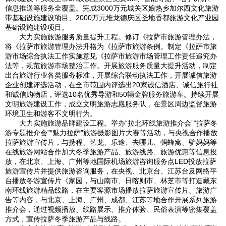
信息推送等服务全覆盖。完成3000万元城关区娘热乡加尔西文化旅游
带基础设施建设项目、2000万元堆龙德庆区圣地香都旅游文化产业园
基础设施建设项目。
大力实施旅游服务质量提升工程。修订《拉萨市旅游管理办法，
将《拉萨市旅游管理办法升格为《拉萨市旅游条例。制定《拉萨市旅
游市场综合执法工作实施意见《拉萨市旅游市场管理工作责任追究办
法等，规范旅游市场整治工作。开展旅游服务质量大提升活动，制定
出台旅游行业各类服务标准，开展综合联动执法工作，开展诚信旅游
企业创建评选活动，在全市范围内评选出20家诚信酒店、诚信旅行社
和诚信购物店，评选10名优秀导游和50辆金牌服务旅游车。持续开展
文明旅游建设工作，成立文明旅游志愿服务队，在景区周边监督旅游
环境卫生和游客不文明行为。
大力实施旅游品牌建设工程。举办“拉北环线旅游推介会”“拉萨冬
游专题推介会”“魅力拉萨”旅游摄影图片大赛等活动，与央视合作播放
拉萨旅游宣传片，与携程、艺龙、乐途、去哪儿、蚂蜂窝、驴妈妈等
在线旅游网站合作加大冬季旅游产品、旅游线路、旅游优惠等信息投
放，在北京、上海、广州等地国际机场旅游咨询服务点LED投放拉萨
旅游宣传片并提供旅游咨询服务，在央视、北京台、江苏台及网络平
台播放冬游宣传片《家园，与山南市、日喀则市、林芝市等打造藏东
南环线旅游精品线路，在主要客源市场播放拉萨旅游宣传片、旅游广
告等内容，与北京、上海、广州、成都、江苏等地合作开展系列旅游
推介会，通过视频播放、线路展示、推介体验、民俗表演等密集覆盖
方式，宣传拉萨冬季旅游产品与线路。