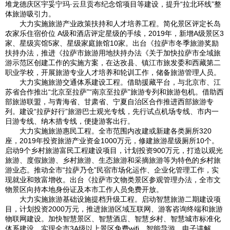
堆龙德庆区宇妥宁玛·云旦贡布纪念馆项目等建设，提升“拉北环线”整
体旅游吸引力。
大力实施旅游产业政策扶持和人才培养工程。简化景区评定长岛
农家乐住宿价位 A级和酒店评定星级的手续，2019年，新增A级景区3
家、星级宾馆5家、星级家庭旅馆10家。出台《拉萨市冬季旅游奖励
扶持办法，推进《拉萨市旅游用地扶持办法《关于加快拉萨市全域旅
游示范区创建工作的实施方案，在达孜县、镇江市旅发委和西藏第二
职业学校，开展旅游专业人才培养和轮训工作，储备旅游管理人员。
大力实施旅游交通体系建设工程。借助援藏平台，与北京市、江
苏省合作推出“北京至拉萨”“南京至拉萨”旅游专列和旅游包机。借助西
部旅游联盟，与青海省、甘肃省、宁夏自治区合作推进西部旅游专
列。建设“拉萨好行”旅游巴士观光专线，先行试点机场专线、市内一
日游专线、纳木措专线，便捷游客出行。
大力实施旅游惠民工程。全市范围内改建或新建各类厕所320
座，2019年投资旅游产业资金1000万元，修建旅游星级厕所10个。
启动9个乡村旅游富民工程建设项目，计划投资900万元，打造以观光
旅游、度假旅游、乡村旅游、生态旅游和采摘旅游等为特色的乡村旅
游业态。推动全市“拉萨乃仓”民宿市场化运作、企业化管理工作，实
现就业和致富增收。出台《拉萨市文物类景区参观管理办法，全市文
物景区向持本地身份证及本市工作人员免费开放。
大力实施旅游基础设施提档升级工程。启动智慧旅游二期建设项
目，计划投资2000万元，推进旅游区域互联网、游客咨询终端和旅游
物联网建设。加快智慧景区、智慧酒店、智慧乡村、智慧城市标准化
体系建设，实现全市3A级以上景区免费wifi、智能导游、电子讲解、