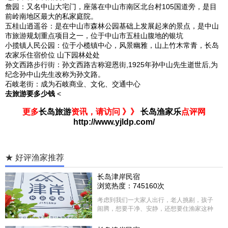
詹园：又名中山大宅门，座落在中山市南区北台村105国道旁，是目
前岭南地区最大的私家庭院。
五桂山逍遥谷：是在中山市森林公园基础上发展起来的景点，是中山
市旅游规划重点项目之一，位于中山市五桂山腹地的银坑
小揽镇人民公园：位于小榄镇中心，风景幽雅，山上竹木常青，长岛
农家乐住宿价位 山下园林处处
孙文西路步行街：孙文西路古称迎恩街,1925年孙中山先生逝世后,为
纪念孙中山先生改称为孙文路。
石岐老街：成为石岐商业、文化、交通中心
去旅游要多少钱
<
更多
长岛旅游
资讯，请访问 》》
长岛渔家乐
点评网
http://www.yjldp.com/
★ 好评渔家推荐
长岛津岸民宿
浏览热度：745160次
考虑到我们一大家人出行，老人挑剔，孩子
闹腾，想要干净、安静，还想要住渔家这种
含吃住的，最后经过多家比较、沟通，最终
选择津岸民宿，实际体验客房很干净，饭菜