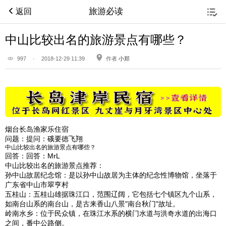
旅游必读
返回
中山比较出名的旅游景点有哪些？
997
·
2018-12-29 11:39
作者
小郑
烟台长岛渔家乐住宿
问题：
提问：硪要徳飞翔
中山比较出名的旅游景点有哪些？
回答：
回答：MrL
中山比较出名的旅游景点推荐：
孙中山故居纪念馆：是以孙中山故居为主体的纪念性博物馆，坐落于
广东省中山市翠亨村
五桂山：五桂山雄据珠江口，范围辽阔，它包括七个镇区九个山系，
如南台山系的南台山，是古来香山八景"南台秋门"故址。
岭南水乡：位于民众镇，在珠江水系的横门水道与洪奇水道的出海口
之间，番中公路侧。