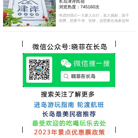
长岛津岸民宿
方面家里老人也很满意，整体饭菜给搭配的
浏览热度：745160次
很好，每顿饭也不重样的，海鲜确实是非常
的新鲜呢，另外值得一提的是，他家的海菜
考虑到我们一大家人出行，老人挑剔，孩子
包子非常好吃。 其实长岛可选的酒店、民宿
闹腾，想要干净、安静，还想要住渔家这种
非常多，基本上都是自家的房子改建，装修
含吃住的，最后经过多家比较、沟通，最终
各不相同，可以根据自己的喜好选择。非常
选择津岸民宿，实际体验客房很干净，饭菜
推荐津岸民宿，关键是老板娘晓菲很细心、
方面家里老人也很满意，整体饭菜给搭配的
热情，能根据我提出的需求来安排房间，这
很好，每顿饭也不重样的，海鲜确实是非常
点很好。
的新鲜呢，另外值得一提的是，他家的海菜
包子非常好吃。 其实长岛可选的酒店、民宿
非常多，基本上都是自家的房子改建，装修
各不相同，可以根据自己的喜好选择。非常
推荐津岸民宿，关键是老板娘晓菲很细心、
热情，能根据我提出的需求来安排房间，这
点很好。