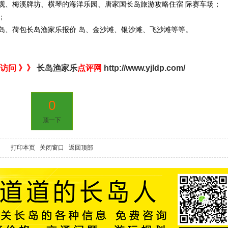
观、梅溪牌坊、横琴的海洋乐园、唐家国长岛旅游攻略住宿 际赛车场；
；
岛、荷包长岛渔家乐报价 岛、金沙滩、银沙滩、飞沙滩等等。
访问 》》
长岛渔家乐
点评网
http://www.yjldp.com/
0
顶一下
打印本页
关闭窗口
返回顶部