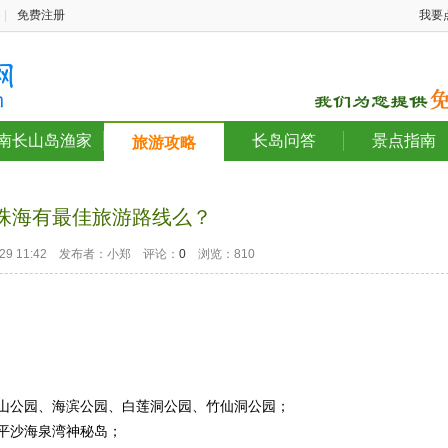
|
免费注册
我要
南长山岛渔家
长岛问答
景点指南
旅游攻略
珠海有最佳旅游路线么？
2-29 11:42 发布者：小郑 评论：
0
浏览：810
山公园、海滨公园、白莲洞公园、竹仙洞公园；
平沙海泉湾神秘岛；