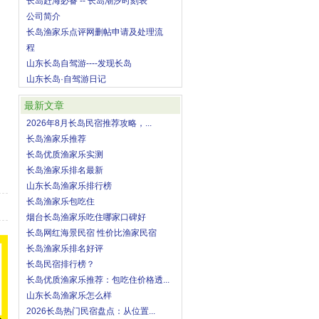
长岛赶海必备 -- 长岛潮汐时刻表
公司简介
长岛渔家乐点评网删帖申请及处理流
程
山东长岛自驾游----发现长岛
山东长岛·自驾游日记
最新文章
2026年8月长岛民宿推荐攻略，...
长岛渔家乐推荐
长岛优质渔家乐实测
长岛渔家乐排名最新
山东长岛渔家乐排行榜
长岛渔家乐包吃住
烟台长岛渔家乐吃住哪家口碑好
长岛网红海景民宿 性价比渔家民宿
长岛渔家乐排名好评
长岛民宿排行榜？
长岛优质渔家乐推荐：包吃住价格透...
山东长岛渔家乐怎么样
2026长岛热门民宿盘点：从位置...