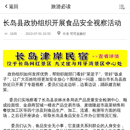
旅游必读
返回
长岛县政协组织开展食品安全视察活动
1635
·
2013-07-01 10:33
作者
可可去旅行
政协组织如何发挥优势，帮助职能部门看好“菜篮子”、管好“饭桌
子”，让广大百姓吃得更加安全放心？围绕这一问题，烟台市
长岛县
政
协近日开展了专题视察，委员们边走边听，边看边议，踊跃建言献
策。
委员们实地察看了长岛县农林水务局农产品质量安全检测中心、顺
成拉面馆、金鼎商贸城一楼农产品交易市场、麦德隆超市蔬菜销售和
餐饮加工区等四个涉及到食品生产、加工、流通、检测等方面的现
场，之后召开座谈会，听取长岛县食品安全工作办公室情况汇报。
委员们认为，食品安全无小事，它直接关系到群众的人身安全，