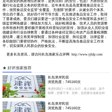
是巩固党的执政地位的要求，是执法部门的责任，也是广大政协委员
履行社会监督义务的职责所在。近年来长岛县高度重视食品安全工
作，按照食品安全监管“全覆盖、无缝隙”的要求，从健全四个体系、
突出四个重点、抓好四个环节等方面，扎实推进食品安全工作，取得
了显著成效。委员们建议要进一步完善食品安全工作制度和县乡村三
级监管网络建设；继续加大投入，搞好检测设备、技术人员的资源整
合和有效利用;要积极开展相关科普知识的宣传，加强从业人员职业道
德建设和行业自律教育；要通过各种途径定期公布农产品质量检测数
据结果，建立有奖举报制度，加强社会监督、舆论监督、法律监督；
各职能部门要密切协作、严格执法，不断提高海岛食品安全工作水
平，切实保障人民群众的饮食安全。
更多
长岛
资讯，请访问
长岛渔家乐点评网
http://www.yjldp.com
★ 好评渔家推荐
长岛津岸民宿
浏览热度：745160次
考虑到我们一大家人出行，老人挑剔，孩子
闹腾，想要干净、安静，还想要住渔家这种
含吃住的，最后经过多家比较、沟通，最终
选择津岸民宿，实际体验客房很干净，饭菜
长岛津岸民宿
方面家里老人也很满意，整体饭菜给搭配的
浏览热度：745160次
很好，每顿饭也不重样的，海鲜确实是非常