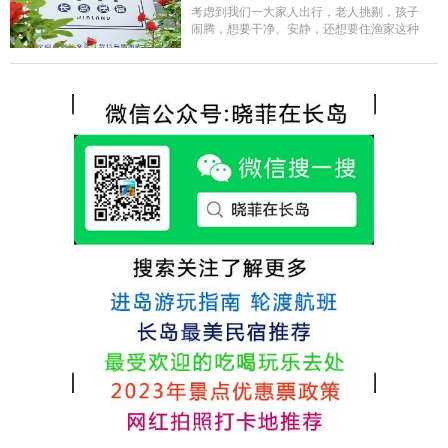
的新鲜呢，另外值得一提的是，他家的海菜
考虑到我们一大家人出行，老人挑剔，孩子
包子非常好吃。 其实长岛可选的酒店、民宿
闹腾，想要干净、安静，还想要住渔家这种
非常多，基本上都是自家的房子改建，装修
含吃住的，最后经过多家比较、沟通，最终
各不相同，可以根据自己的喜好选择。非常
选择津岸民宿，实际体验客房很干净，饭菜
推荐津岸民宿，关键是老板娘晓菲很细心、
方面家里老人也很满意，整体饭菜给搭配的
热情，能根据我提出的需求来安排房间，这
很好，每顿饭也不重样的，海鲜确实是非常
点很好。
的新鲜呢，另外值得一提的是，他家的海菜
包子非常好吃。 其实长岛可选的酒店、民宿
非常多，基本上都是自家的房子改建，装修
各不相同，可以根据自己的喜好选择。非常
推荐津岸民宿，关键是老板娘晓菲很细心、
热情，能根据我提出的需求来安排房间，这
点很好。