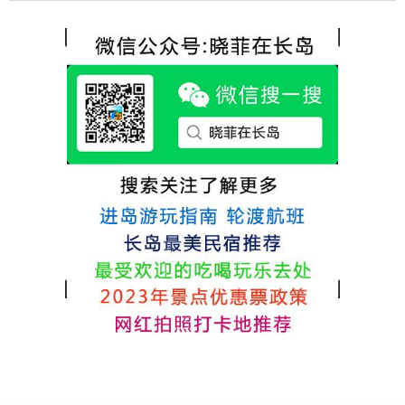
选择津岸民宿，实际体验客房很干净，饭菜
推荐津岸民宿，关键是老板娘晓菲很细心、
方面家里老人也很满意，整体饭菜给搭配的
热情，能根据我提出的需求来安排房间，这
很好，每顿饭也不重样的，海鲜确实是非常
点很好。
的新鲜呢，另外值得一提的是，他家的海菜
包子非常好吃。 其实长岛可选的酒店、民宿
非常多，基本上都是自家的房子改建，装修
各不相同，可以根据自己的喜好选择。非常
推荐津岸民宿，关键是老板娘晓菲很细心、
热情，能根据我提出的需求来安排房间，这
点很好。