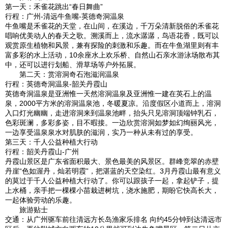
第一天：禾雀花跳出“春日舞曲”
行程：广州-清远牛鱼嘴-英德奇洞温泉
牛鱼嘴是禾雀花的天堂，在山间，在溪边，千万朵清新脱俗的禾雀花
唱响优美动人的春天之歌。溯溪而上，流水潺潺，鸟语花香，既可以
观赏原生植物和风景，兼有探险的刺激和乐趣。而在牛鱼湖里则有丰
富多彩的水上活动，10余座水上欢乐桥、自然山石亲水游泳场散布其
中，还可以进行划船、滑草场等户外拓展。
第二天：赏溶洞奇石泡滋润温泉
行程：英德奇洞温泉-韶关丹霞山
英德奇洞温泉是亚洲惟一天然溶洞温泉及亚洲惟一建在英石上的温
泉，2000平方米的溶洞温泉池，冬暖夏凉。沿度假区小道而上，溶洞
入口灯光幽幽，走进溶洞来到温泉池畔，抬头只见溶洞顶端钟乳石，
色彩斑澜，多彩多姿，目不暇接。一边欣赏溶洞如梦如幻绚丽风光，
一边享受温泉泉水对肌肤的滋润，实乃一种从未有过的享受。
第三天：千人公益种植大行动
行程：韶关丹霞山-广州
丹霞山景区是广东省面积最大、景色最美的风景区。群峰竞翠的赤壁
丹崖“色如渥丹，灿若明霞”，把湛蓝的天空染红。3月丹霞山最有意义
的莫过于千人公益种植大行动了。你可以跟孩子一起，拿起铲子，提
上水桶，亲手把一棵棵小苗栽进树坑，浇水施肥，期盼它快高长大，
一起体验劳动的乐趣。
旅游贴士
交通：从广州驱车前往清远方长岛渔家乐排名 向约45分钟到达清远市