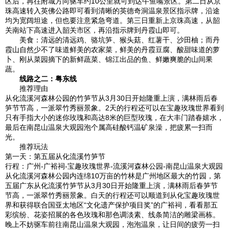
区后，再往附城方向驱车约10公里就可到达牛鱼嘴景区。第二日从京
珠高速转入英佛公路即可看到清晰的英德奇洞温泉景区指示牌，沿途
均为宽阔坦途，但也要注意紧急弯道。第三日重新上京珠高速，从韶
关南站下高速进入韶关市区，再沿指示牌到丹霞山即可。
美食：清远的清远鸡、骆坑笋、猴头菇、红薯干、沙田柚；而丹
霞山自然少不了味道鲜美的农家菜，鲜美的丹霞豆腐、酸甜味道的萝
卜、刚从菜园摘下的新鲜蔬菜、锦江出品的鱼、鲜嫩爽脆的山间果
蔬。
线路之二：粤东线
推荐理由
从化流溪河森林公园的竹笋节从3月30日开始隆重上演，满林雨后春
笋节节高，一派翠竹秀丽景象。2天的行程还可以在宝趣玫瑰世界看到
只有手指大小的迷你玫瑰和高达8米的巨型玫瑰，在大丰门踏春嬉水，
最后在南昆山温泉大观园泡个属高硅酸钙温矿泉澡，把疲累一扫而
光。
推荐玩法
第一天：第五届从化流溪竹笋节
行程：广州-广裕祠-宝趣玫瑰世界-流溪河森林公园-南昆山温泉大观园
从化流溪河森林公园内连绵10万亩的竹林是广州地区最大的竹园，第
五届广东从化流溪竹笋节从3月30日开始隆重上演，满林雨后春笋节
节高，一派翠竹秀丽景象。白天的行程还可以顺道到从化宝趣玫瑰世
界和获得联合国亚太地区“文化遗产保护项目奖”的广裕祠，看看那五
彩缤纷、花姿招展的各色玫瑰和那色调淡素、线条简洁的雕梁画栋。
晚上不妨驱车前往南昆山温泉大观园，泡泡温泉，让日间的疲劳一扫