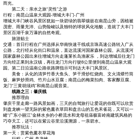
而光。
第二天：亲水之旅“灵性”之游
行程：南昆山温泉大观园-增城大丰门-广州
增城大丰门峡谷风景区犹如一块碧绿的翡翠镶嵌在南昆山旁，因植被
茂密、雨量充沛、山势险峻以及独特的球状风化地貌，造就了大丰门
景区百湖千泉万瀑的自然奇观。
旅游贴士
交通：首日行程在广州选择从华南快速干线或京珠高速公路转入广从
公路，北行经从化街口和温泉，直达流溪河国家森林公园。从流溪河
国家森林公园出来往增城方向走蓬莱长岛渔家乐 ，到达增城后往龙门
方向经正果到永汉镇，再往龙门方向行驶8公里便到南昆山温泉大观
园。第二日沿温南公路依路牌指示可到达大丰门风景区。
美食：从化的清笋竹香大鱼头、笋干滑炒红烧肉、文火清煨竹筒
饭、麻笋炒滑鸡、竹片山水豆腐；南昆山的梅菜扣肉、客家酿豆腐、
龙门“三黄胡须鸡”和南昆山观音菜。
线路之三：肇庆线
推荐理由
肇庆千里走廊一路风景如画，三天的自驾旅行让爱花的你既可以欣赏
到盘龙峡一望无际的紫色薰衣草田和盘古山的五色禾雀花，又可以一
睹“广东小丽江”金林水乡的小桥流水和龙母祖庙极富岭南建筑风格的
巧夺天工，还可以在紫云谷里沿溪溯源，一亲碧水。
推荐玩法：
第一天：赏紫色薰衣草花海
行程：广州-盘龙峡