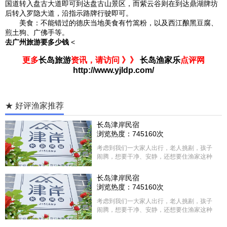
国道转入盘古大道即可到达盘古山景区，而紫云谷则在到达鼎湖牌坊
后转入罗隐大道，沿指示路牌行驶即可。
美食：不能错过的德庆当地美食有竹篙粉，以及西江酿黑豆腐、
煎土狗、广佛手等。
去广州旅游要多少钱
<
更多
长岛旅游
资讯，请访问 》》
长岛渔家乐
点评网
http://www.yjldp.com/
★ 好评渔家推荐
长岛津岸民宿
浏览热度：745160次
考虑到我们一大家人出行，老人挑剔，孩子
闹腾，想要干净、安静，还想要住渔家这种
含吃住的，最后经过多家比较、沟通，最终
选择津岸民宿，实际体验客房很干净，饭菜
长岛津岸民宿
方面家里老人也很满意，整体饭菜给搭配的
浏览热度：745160次
很好，每顿饭也不重样的，海鲜确实是非常
的新鲜呢，另外值得一提的是，他家的海菜
考虑到我们一大家人出行，老人挑剔，孩子
包子非常好吃。 其实长岛可选的酒店、民宿
闹腾，想要干净、安静，还想要住渔家这种
非常多，基本上都是自家的房子改建，装修
含吃住的，最后经过多家比较、沟通，最终
各不相同，可以根据自己的喜好选择。非常