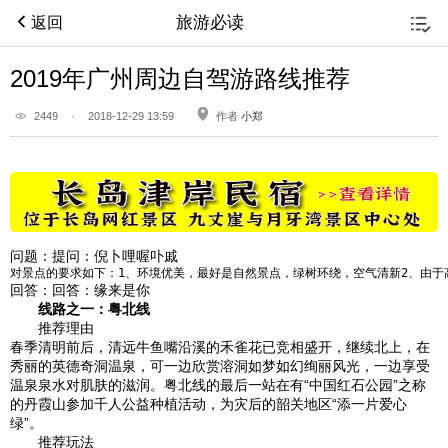
旅游必读
返回
2019年广州周边自驾游路线推荐
2449
·
2018-12-29 13:59
作者
小郑
问题：
提问：倪卜哩喔卟戚
对景点的要求如下：1、环境优美，最好是自然景点，绿树环绕，空气清新2、由
回答：
回答：缘来是你
线路之一：粤北线
推荐理由
春季清明前后，清远牛鱼嘴沿溪的禾雀花已竞相盛开，继续北上，在
秀丽的英德奇洞温泉，可一边欣赏溶洞如梦如幻绚丽风光，一边享受
温泉泉水对肌肤的滋润。粤北线的最后一站在有“中国红石公园”之称
的丹霞山参加千人公益种植活动，为灾后的韶关地区“添一片爱心
绿”。
推荐玩法