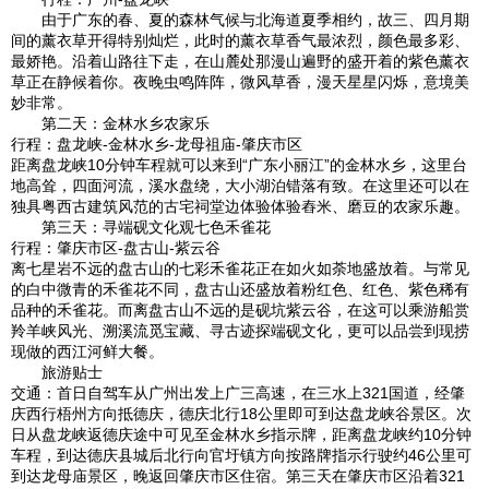
由于广东的春、夏的森林气候与北海道夏季相约，故三、四月期
间的薰衣草开得特别灿烂，此时的薰衣草香气最浓烈，颜色最多彩、
最娇艳。沿着山路往下走，在山麓处那漫山遍野的盛开着的紫色薰衣
草正在静候着你。夜晚虫鸣阵阵，微风草香，漫天星星闪烁，意境美
妙非常。
第二天：金林水乡农家乐
行程：盘龙峡-金林水乡-龙母祖庙-肇庆市区
距离盘龙峡10分钟车程就可以来到“广东小丽江”的金林水乡，这里台
地高耸，四面河流，溪水盘绕，大小湖泊错落有致。在这里还可以在
独具粤西古建筑风范的古宅祠堂边体验体验舂米、磨豆的农家乐趣。
第三天：寻端砚文化观七色禾雀花
行程：肇庆市区-盘古山-紫云谷
离七星岩不远的盘古山的七彩禾雀花正在如火如荼地盛放着。与常见
的白中微青的禾雀花不同，盘古山还盛放着粉红色、红色、紫色稀有
品种的禾雀花。而离盘古山不远的是砚坑紫云谷，在这可以乘游船赏
羚羊峡风光、溯溪流觅宝藏、寻古迹探端砚文化，更可以品尝到现捞
现做的西江河鲜大餐。
旅游贴士
交通：首日自驾车从广州出发上广三高速，在三水上321国道，经肇
庆西行梧州方向抵德庆，德庆北行18公里即可到达盘龙峡谷景区。次
日从盘龙峡返德庆途中可见至金林水乡指示牌，距离盘龙峡约10分钟
车程，到达德庆县城后北行向官圩镇方向按路牌指示行驶约46公里可
到达龙母庙景区，晚返回肇庆市区住宿。第三天在肇庆市区沿着321