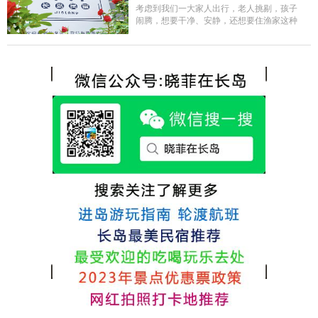
的新鲜呢，另外值得一提的是，他家的海菜
考虑到我们一大家人出行，老人挑剔，孩子
包子非常好吃。 其实长岛可选的酒店、民宿
闹腾，想要干净、安静，还想要住渔家这种
非常多，基本上都是自家的房子改建，装修
含吃住的，最后经过多家比较、沟通，最终
各不相同，可以根据自己的喜好选择。非常
选择津岸民宿，实际体验客房很干净，饭菜
推荐津岸民宿，关键是老板娘晓菲很细心、
方面家里老人也很满意，整体饭菜给搭配的
热情，能根据我提出的需求来安排房间，这
很好，每顿饭也不重样的，海鲜确实是非常
点很好。
的新鲜呢，另外值得一提的是，他家的海菜
包子非常好吃。 其实长岛可选的酒店、民宿
非常多，基本上都是自家的房子改建，装修
各不相同，可以根据自己的喜好选择。非常
推荐津岸民宿，关键是老板娘晓菲很细心、
热情，能根据我提出的需求来安排房间，这
点很好。