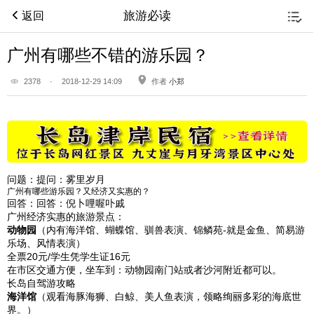
旅游必读
返回
广州有哪些不错的游乐园？
2378
·
2018-12-29 14:09
作者
小郑
问题：
提问：雾里岁月
广州有哪些游乐园？又经济又实惠的？
回答：
回答：倪卜哩喔卟戚
广州经济实惠的旅游景点：
动物园
（内有海洋馆、蝴蝶馆、驯兽表演、锦鳞苑-就是金鱼、简易游
乐场、风情表演）
全票20元/学生凭学生证16元
在市区交通方便，坐车到：动物园南门站或者沙河附近都可以。
长岛自驾游攻略
海洋馆
（观看海豚海狮、白鲸、美人鱼表演，领略绚丽多彩的海底世
界。）