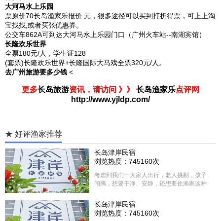
大河马水上乐园
票原价70长岛渔家乐报价 元，很多途径可以买到打折得票，可上上淘
宝找找,或者买张优惠券。
公交车862A可到达大河马水上乐园门口（广州火车站--南湖宾馆）
长隆欢乐世界
全票180元/人，学生证128
(套票)长隆欢乐世界+长隆国际大马戏全票320元/人。
去广州旅游要多少钱
<
更多
长岛旅游
资讯，请访问 》》
长岛渔家乐
点评网
http://www.yjldp.com/
★ 好评渔家推荐
长岛津岸民宿
浏览热度：745160次
考虑到我们一大家人出行，老人挑剔，孩子
闹腾，想要干净、安静，还想要住渔家这种
含吃住的，最后经过多家比较、沟通，最终
选择津岸民宿，实际体验客房很干净，饭菜
长岛津岸民宿
方面家里老人也很满意，整体饭菜给搭配的
浏览热度：745160次
很好，每顿饭也不重样的，海鲜确实是非常