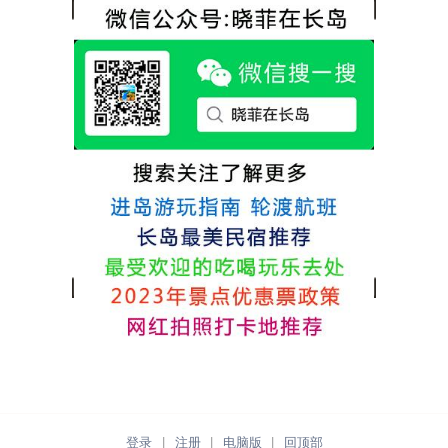
很好，每顿饭也不重样的，海鲜确实是非常
点很好。
的新鲜呢，另外值得一提的是，他家的海菜
包子非常好吃。 其实长岛可选的酒店、民宿
非常多，基本上都是自家的房子改建，装修
各不相同，可以根据自己的喜好选择。非常
推荐津岸民宿，关键是老板娘晓菲很细心、
热情，能根据我提出的需求来安排房间，这
点很好。
登录
|
注册
|
电脑版
|
回顶部