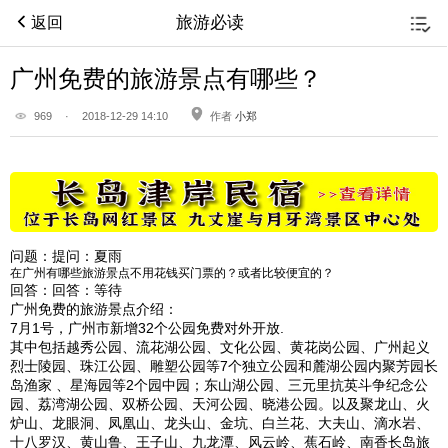
旅游必读
返回
广州免费的旅游景点有哪些？
969
·
2018-12-29 14:10
作者
小郑
问题：
提问：夏雨
在广州有哪些旅游景点不用花钱买门票的？或者比较便宜的？
回答：
回答：等待
广州免费的旅游景点介绍：
7月1号，广州市新增32个公园免费对外开放.
其中包括越秀公园、流花湖公园、文化公园、黄花岗公园、广州起义
烈士陵园、珠江公园、雕塑公园等7个独立公园和麓湖公园内聚芳园长
岛渔家 、星海园等2个园中园；东山湖公园、三元里抗英斗争纪念公
园、荔湾湖公园、双桥公园、天河公园、晓港公园。以及聚龙山、火
炉山、龙眼洞、凤凰山、龙头山、金坑、白兰花、大夫山、滴水岩、
十八罗汉、黄山鲁、王子山、九龙潭、风云岭、蕉石岭、南香长岛旅