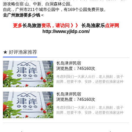
游攻略住宿 山、中新、白洞森林公园。
自此，广州市211个城市公园中，有169个公园免费开放。
去广州旅游要多少钱
<
更多
长岛旅游
资讯，请访问 》》
长岛渔家乐
点评网
http://www.yjldp.com/
★ 好评渔家推荐
长岛津岸民宿
浏览热度：745160次
考虑到我们一大家人出行，老人挑剔，孩子
闹腾，想要干净、安静，还想要住渔家这种
含吃住的，最后经过多家比较、沟通，最终
选择津岸民宿，实际体验客房很干净，饭菜
长岛津岸民宿
方面家里老人也很满意，整体饭菜给搭配的
浏览热度：745160次
很好，每顿饭也不重样的，海鲜确实是非常
的新鲜呢，另外值得一提的是，他家的海菜
考虑到我们一大家人出行，老人挑剔，孩子
包子非常好吃。 其实长岛可选的酒店、民宿
闹腾，想要干净、安静，还想要住渔家这种
非常多，基本上都是自家的房子改建，装修
含吃住的，最后经过多家比较、沟通，最终
各不相同，可以根据自己的喜好选择。非常
选择津岸民宿，实际体验客房很干净，饭菜
推荐津岸民宿，关键是老板娘晓菲很细心、
方面家里老人也很满意，整体饭菜给搭配的
热情，能根据我提出的需求来安排房间，这