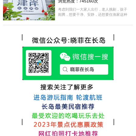
浏览热度：745160次
很好，每顿饭也不重样的，海鲜确实是非常
的新鲜呢，另外值得一提的是，他家的海菜
考虑到我们一大家人出行，老人挑剔，孩子
包子非常好吃。 其实长岛可选的酒店、民宿
闹腾，想要干净、安静，还想要住渔家这种
非常多，基本上都是自家的房子改建，装修
含吃住的，最后经过多家比较、沟通，最终
各不相同，可以根据自己的喜好选择。非常
选择津岸民宿，实际体验客房很干净，饭菜
推荐津岸民宿，关键是老板娘晓菲很细心、
方面家里老人也很满意，整体饭菜给搭配的
热情，能根据我提出的需求来安排房间，这
很好，每顿饭也不重样的，海鲜确实是非常
点很好。
的新鲜呢，另外值得一提的是，他家的海菜
包子非常好吃。 其实长岛可选的酒店、民宿
非常多，基本上都是自家的房子改建，装修
各不相同，可以根据自己的喜好选择。非常
推荐津岸民宿，关键是老板娘晓菲很细心、
热情，能根据我提出的需求来安排房间，这
点很好。