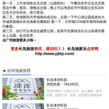
第一天，上午坐地铁去北京路（公园前站），午餐后坐车过去北京路
那边午餐，逛街。傍晚去沙面，晚上可以考虑在市中医院公交车208
过去大沙头码头，珠江夜游。
第二天，坐地铁到大学城南站或北站，去逛一下中心湖公园或者在大
学城里面烟台长岛渔家乐哪家好 看一下，大学城1234路车都有到岭南
印象园。
第三天，你们可以考虑去越秀公园，如果不怕累就去白云山或者长隆
水上乐园、欢乐世界。
去广州旅游要多少钱
<
更多
长岛旅游
资讯，请访问 》》
长岛渔家乐
点评网
http://www.yjldp.com/
★ 好评渔家推荐
长岛津岸民宿
浏览热度：745160次
考虑到我们一大家人出行，老人挑剔，孩子
闹腾，想要干净、安静，还想要住渔家这种
含吃住的，最后经过多家比较、沟通，最终
选择津岸民宿，实际体验客房很干净，饭菜
长岛津岸民宿
方面家里老人也很满意，整体饭菜给搭配的