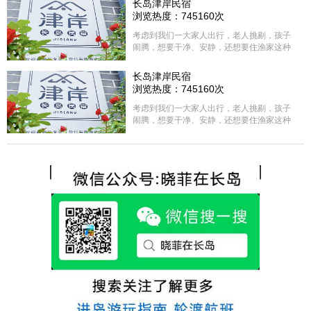
长岛津岸民宿
浏览热度：745160次
考虑到我们一大家人出行，老人挑剔，孩子
闹腾，想要干净、安静，还想要住渔家这种
含吃住的，最后经过多家比较、沟通，最终
选择津岸民宿，实际体验客房很干净，饭菜
长岛津岸民宿
方面家里老人也很满意，整体饭菜给搭配的
浏览热度：745160次
很好，每顿饭也不重样的，海鲜确实是非常
的新鲜呢，另外值得一提的是，他家的海菜
考虑到我们一大家人出行，老人挑剔，孩子
包子非常好吃。 其实长岛可选的酒店、民宿
闹腾，想要干净、安静，还想要住渔家这种
非常多，基本上都是自家的房子改建，装修
含吃住的，最后经过多家比较、沟通，最终
各不相同，可以根据自己的喜好选择。非常
选择津岸民宿，实际体验客房很干净，饭菜
推荐津岸民宿，关键是老板娘晓菲很细心、
方面家里老人也很满意，整体饭菜给搭配的
热情，能根据我提出的需求来安排房间，这
很好，每顿饭也不重样的，海鲜确实是非常
点很好。
的新鲜呢，另外值得一提的是，他家的海菜
包子非常好吃。 其实长岛可选的酒店、民宿
非常多，基本上都是自家的房子改建，装修
各不相同，可以根据自己的喜好选择。非常
推荐津岸民宿，关键是老板娘晓菲很细心、
热情，能根据我提出的需求来安排房间，这
点很好。