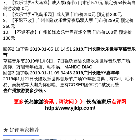
7、【欢乐世界+大马戏】成人票(春节) 门市价570元 预定价54长岛自
驾游攻略 0元
8、【欢乐世界+飞鸟乐园】成人票 门市价280元 预定价280元
9、【不退不改】广州长隆欢乐世界夜场双人票 门市价299元 预定价
268元
10、【不退不改】广州长隆欢乐世界夜场全票 门市价168元 预定价
138元
回答2
知了猴 2019-01-05
10:14:51
2019广州长隆欢乐世界草莓音乐
节
草莓音乐节2019年1月6日、7日强势登陆长隆欢乐世界音乐节广场、
痛仰、万能青年旅店、毛不易、MANDO DIAO
回答3
知了猴 2019-01-11
09:34:43
2019广州长隆YY嘉年华
2019年1月21日长隆欢乐世界音乐节广场YY年度盛典，有Gai、毛不
易、吴莫愁等大咖为你献唱、更有COSER团体将冲破次元壁
去广州旅游要多少钱
<
更多
长岛旅游
资讯，请访问 》》
长岛渔家乐
点评网
http://www.yjldp.com/
★ 好评渔家推荐