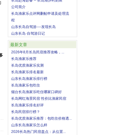
长岛赶海必备 -- 长岛潮汐时刻表
的
公司简介
长岛渔家乐点评网删帖申请及处理流
程
山东长岛自驾游----发现长岛
山东长岛·自驾游日记
最新文章
2026年8月长岛民宿推荐攻略，...
多
长岛渔家乐推荐
长岛优质渔家乐实测
长岛渔家乐排名最新
山东长岛渔家乐排行榜
长岛渔家乐包吃住
烟台长岛渔家乐吃住哪家口碑好
长岛网红海景民宿 性价比渔家民宿
长岛渔家乐排名好评
长岛民宿排行榜？
长岛优质渔家乐推荐：包吃住价格透...
山东长岛渔家乐怎么样
2026长岛热门民宿盘点：从位置...