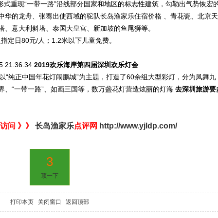
灯形式重现“一带一路”沿线部分国家和地区的标志性建筑，勾勒出气势恢宏
中华的龙舟、张骞出使西域的驼队长岛渔家乐住宿价格 、青花瓷、北京天
塔、意大利斜塔、泰国大皇宫、新加坡的鱼尾狮等。
指定日80元/人；1.2米以下儿童免费。
05
21:36:34
2019欢乐海岸第四届深圳欢乐灯会
灯会以“纯正中国年花灯闹鹏城”为主题，打造了60余组大型彩灯，分为凤舞九
界、“一带一路”、如画三国等，数万盏花灯营造炫丽的灯海
去深圳旅游要
访问 》》
长岛渔家乐
点评网
http://www.yjldp.com/
3
顶一下
打印本页
关闭窗口
返回顶部