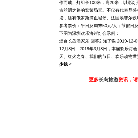
作而成。灯组长100米，高20米，以彩
古丝绸之路的繁荣场景。不仅有代表鼎盛
坛，还有俄罗斯滴血城堡、法国埃菲尔铁
参考票价：平日及周末50元/人；节假日及
下图为深圳欢乐海岸灯会示例：
烟台长岛渔家乐
回答2
知了猴 2019-12-
12月8日—2019年3月3日，本届欢乐
天、红火之春、我们的节日、欢乐动物世
少钱
<
更多
长岛旅游
资讯，请