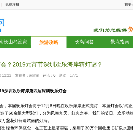
|
免费注册
我要
南长山岛渔家
长岛问答
景点指南
旅游攻略
灯会？2019元宵节深圳欢乐海岸猜灯谜？
-30 12:22 发布者：admin 评论：
0
浏览：1771
019深圳欢乐海岸第四届深圳欢乐灯会
会，本届欢乐灯会将于12月8日晚在欢乐海岸正式亮灯，本届灯会以“纯正
打造了60余组大型彩灯，分为凤舞九天、红火之春、我们的节日、欢乐动
数万盏花灯营造炫丽的灯海。
突出绿色环保概念，在工艺上显著突破，采用了30万个回收废旧矿泉水瓶