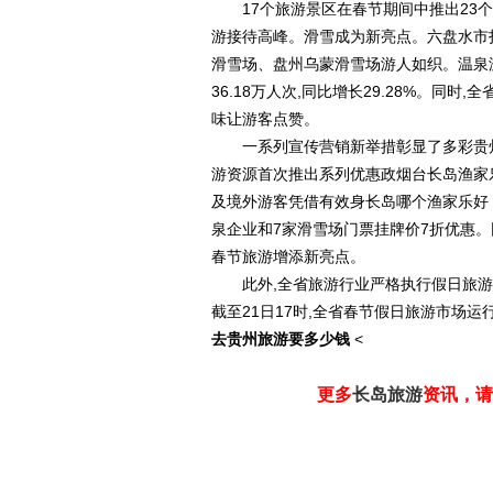
17个旅游景区在春节期间中推出23个
游接待高峰。滑雪成为新亮点。六盘水市
滑雪场、盘州乌蒙滑雪场游人如织。温泉游
36.18万人次,同比增长29.28%。同
味让游客点赞。
一系列宣传营销新举措彰显了多彩贵州
游资源首次推出系列优惠政烟台长岛渔家乐哪家
及境外游客凭借有效身长岛哪个渔家乐好 
泉企业和7家滑雪场门票挂牌价7折优惠。
春节旅游增添新亮点。
此外,全省旅游行业严格执行假日旅游领
截至21日17时,全省春节假日旅游市场运行
去贵州旅游要多少钱
<
更多
长岛旅游
资讯，请