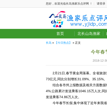
您好，欢迎光临长岛渔家乐点评网 ！
|
请登录
首页
北长山岛渔家
长岛
»
【今日热点】
» 正文
今年春
2018-12
2月21日,春节黄金周落幕。全省旅游实现
73亿元,同比分别增长31.09%、35.15%。
结合各市州上报数据及相关方面数据综合测算
4%;公路累计发送乘客1046.15万人次,同
发送乘客74.86万人次。
今年春节长假,集中体现了近年来我省