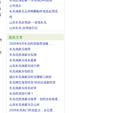
长岛赶海必备 -- 长岛潮汐时刻表
旅
公司简介
山
长岛渔家乐点评网删帖申请及处理流
客
程
山东长岛自驾游----发现长岛
山东长岛·自驾游日记
最新文章
外
2026年8月长岛民宿推荐攻略，...
温
长岛渔家乐推荐
州
长岛优质渔家乐实测
长岛渔家乐排名最新
。
山东长岛渔家乐排行榜
长岛渔家乐包吃住
烟台长岛渔家乐吃住哪家口碑好
长岛网红海景民宿 性价比渔家民宿
长岛渔家乐排名好评
长岛民宿排行榜？
长岛优质渔家乐推荐：包吃住价格透...
山东长岛渔家乐怎么样
2026长岛热门民宿盘点：从位置...