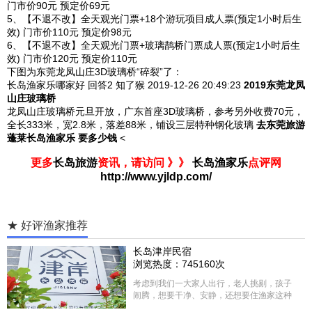
门市价90元 预定价69元
5、【不退不改】全天观光门票+18个游玩项目成人票(预定1小时后生
效) 门市价110元 预定价98元
6、【不退不改】全天观光门票+玻璃鹊桥门票成人票(预定1小时后生
效) 门市价120元 预定价110元
下图为东莞龙凤山庄3D玻璃桥“碎裂”了：
长岛渔家乐哪家好
回答2
知了猴 2019-12-26
20:49:23
2019东莞龙凤
山庄玻璃桥
龙凤山庄玻璃桥
元旦开放
，广东首座3D玻璃桥，参考另外收费70元，
全长333米，宽2.8米，落差88米，铺设三层特种钢化玻璃
去东莞旅游
蓬莱长岛渔家乐 要多少钱
<
更多
长岛旅游
资讯，请访问 》》
长岛渔家乐
点评网
http://www.yjldp.com/
★ 好评渔家推荐
长岛津岸民宿
浏览热度：745160次
考虑到我们一大家人出行，老人挑剔，孩子
闹腾，想要干净、安静，还想要住渔家这种
含吃住的，最后经过多家比较、沟通，最终