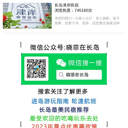
选择津岸民宿，实际体验客房很干净，饭菜
长岛津岸民宿
方面家里老人也很满意，整体饭菜给搭配的
浏览热度：745160次
很好，每顿饭也不重样的，海鲜确实是非常
的新鲜呢，另外值得一提的是，他家的海菜
考虑到我们一大家人出行，老人挑剔，孩子
包子非常好吃。 其实长岛可选的酒店、民宿
闹腾，想要干净、安静，还想要住渔家这种
非常多，基本上都是自家的房子改建，装修
含吃住的，最后经过多家比较、沟通，最终
各不相同，可以根据自己的喜好选择。非常
选择津岸民宿，实际体验客房很干净，饭菜
推荐津岸民宿，关键是老板娘晓菲很细心、
方面家里老人也很满意，整体饭菜给搭配的
热情，能根据我提出的需求来安排房间，这
很好，每顿饭也不重样的，海鲜确实是非常
点很好。
的新鲜呢，另外值得一提的是，他家的海菜
包子非常好吃。 其实长岛可选的酒店、民宿
非常多，基本上都是自家的房子改建，装修
各不相同，可以根据自己的喜好选择。非常
推荐津岸民宿，关键是老板娘晓菲很细心、
热情，能根据我提出的需求来安排房间，这
点很好。