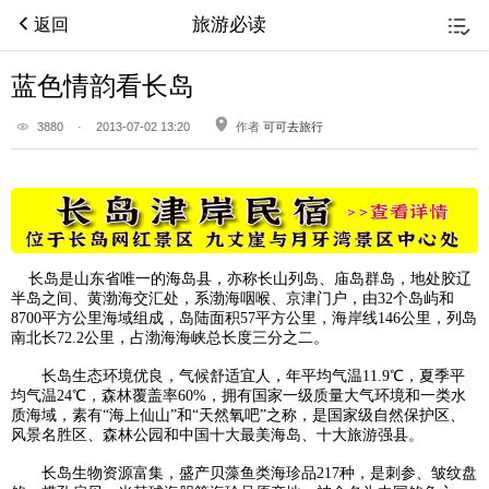
旅游必读
返回
蓝色情韵看长岛
3880
·
2013-07-02 13:20
作者
可可去旅行
长岛
是山东省唯一的海岛县，亦称长山列岛、庙岛群岛，地处胶辽
半岛之间、黄渤海交汇处，系渤海咽喉、京津门户，由32个岛屿和
8700平方公里海域组成，岛陆面积57平方公里，海岸线146公里，列岛
南北长72.2公里，占渤海海峡总长度三分之二。
长岛生态环境优良，气候舒适宜人，年平均气温11.9℃，夏季平
均气温24℃，森林覆盖率60%，拥有国家一级质量大气环境和一类水
质海域，素有“海上仙山”和“天然氧吧”之称，是国家级自然保护区、
风景名胜区、森林公园和中国十大最美海岛、十大旅游强县。
长岛生物资源富集，盛产贝藻鱼类海珍品217种，是刺参、皱纹盘