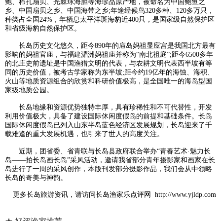
鲍、栉孔扇贝、光棘球海胆等海珍品原产地，被命名为中国鲍鱼之
乡、中国扇贝之乡、中国海带之乡;年途经候鸟320多种、120多万只，
种类占全国24%，年栖息太平洋斑海豹近400只，是国家级自然保护区
和省级海豹自然保护区。
长岛历史文化悠久，距今890年的庙岛妈祖显应宫是我国北方最有
影响的妈祖官庙，与福建湄洲妈祖庙并称为“南北祖庭”;距今6500多年
的北庄史前遗址是中国渔猎文明的代表，与农耕文明代表西半坡有等
同的历史价值，被考古学家称为东半坡;距今约19亿年的海蚀、海积、
火山等地质资源组合的欣赏和科研价值极高，是全国唯一的海岛型国
家级地质公园。
长岛地缘和资源优势独特丰厚，具有珍稀性和不可代替性，开发
利用价值极大，具备了建设国际休闲度假岛的前提和基础条件。长岛
国际休闲度假岛已列入山东半岛蓝色经济区发展规划，长岛迎来了千
载难逢的重大发展机遇，也引来了世人的高度关注。
近期，团省委、省青联与长岛县政府联合举办“青春艺术·魅力长
岛——拍长岛画长岛”采风活动，邀请我省部分青年摄影家和画家在长
岛进行了一周的采风创作，本版刊发部分摄影作品，我们会从中领略
长岛的奇美与神韵。
更多
长岛旅游
资讯，请访问
长岛渔家乐点评网
http://www.yjldp.com