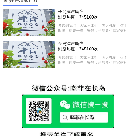
★ 好评渔家推荐
长岛津岸民宿
浏览热度：745160次
考虑到我们一大家人出行，老人挑剔，孩子
闹腾，想要干净、安静，还想要住渔家这种
含吃住的，最后经过多家比较、沟通，最终
选择津岸民宿，实际体验客房很干净，饭菜
长岛津岸民宿
方面家里老人也很满意，整体饭菜给搭配的
浏览热度：745160次
很好，每顿饭也不重样的，海鲜确实是非常
的新鲜呢，另外值得一提的是，他家的海菜
考虑到我们一大家人出行，老人挑剔，孩子
包子非常好吃。 其实长岛可选的酒店、民宿
闹腾，想要干净、安静，还想要住渔家这种
非常多，基本上都是自家的房子改建，装修
含吃住的，最后经过多家比较、沟通，最终
各不相同，可以根据自己的喜好选择。非常
选择津岸民宿，实际体验客房很干净，饭菜
推荐津岸民宿，关键是老板娘晓菲很细心、
方面家里老人也很满意，整体饭菜给搭配的
热情，能根据我提出的需求来安排房间，这
很好，每顿饭也不重样的，海鲜确实是非常
点很好。
的新鲜呢，另外值得一提的是，他家的海菜
包子非常好吃。 其实长岛可选的酒店、民宿
非常多，基本上都是自家的房子改建，装修
各不相同，可以根据自己的喜好选择。非常
推荐津岸民宿，关键是老板娘晓菲很细心、
热情，能根据我提出的需求来安排房间，这
点很好。