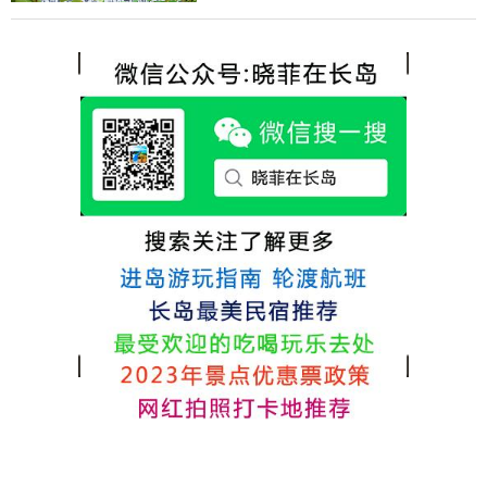
含吃住的，最后经过多家比较、沟通，最终
各不相同，可以根据自己的喜好选择。非常
选择津岸民宿，实际体验客房很干净，饭菜
推荐津岸民宿，关键是老板娘晓菲很细心、
方面家里老人也很满意，整体饭菜给搭配的
热情，能根据我提出的需求来安排房间，这
很好，每顿饭也不重样的，海鲜确实是非常
点很好。
的新鲜呢，另外值得一提的是，他家的海菜
包子非常好吃。 其实长岛可选的酒店、民宿
非常多，基本上都是自家的房子改建，装修
各不相同，可以根据自己的喜好选择。非常
推荐津岸民宿，关键是老板娘晓菲很细心、
热情，能根据我提出的需求来安排房间，这
点很好。