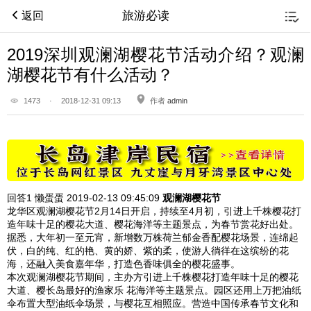
旅游必读
返回
2019深圳观澜湖樱花节活动介绍？观澜
湖樱花节有什么活动？
1473
·
2018-12-31 09:13
作者
admin
回答1
懒蛋蛋 2019-02-13
09:45:09
观澜湖樱花节
龙华区观澜湖樱花节2月14日开启，持续至4月初，引进上千株樱花打
造年味十足的樱花大道、樱花海洋等主题景点，为春节赏花好出处。
据悉，大年初一至元宵，新增数万株荷兰郁金香配樱花场景，连绵起
伏，白的纯、红的艳、黄的娇、紫的柔，使游人徜徉在这缤纷的花
海，还融入美食嘉年华，打造色香味俱全的樱花盛事。
本次观澜湖樱花节期间，主办方引进上千株樱花打造年味十足的樱花
大道、樱长岛最好的渔家乐 花海洋等主题景点。园区还用上万把油纸
伞布置大型油纸伞场景，与樱花互相照应。营造中国传承春节文化和