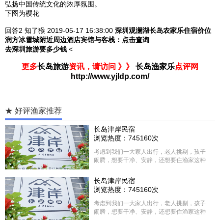
弘扬中国传统文化的浓厚氛围。
下图为樱花
回答2
知了猴 2019-05-17
16:38:00
深圳观澜湖长岛农家乐住宿价位
润方冰雪城附近周边酒店宾馆与客栈：
点击查询
去深圳旅游要多少钱
<
更多
长岛旅游
资讯，请访问 》》
长岛渔家乐
点评网
http://www.yjldp.com/
★ 好评渔家推荐
长岛津岸民宿
浏览热度：745160次
考虑到我们一大家人出行，老人挑剔，孩子
闹腾，想要干净、安静，还想要住渔家这种
含吃住的，最后经过多家比较、沟通，最终
选择津岸民宿，实际体验客房很干净，饭菜
长岛津岸民宿
方面家里老人也很满意，整体饭菜给搭配的
浏览热度：745160次
很好，每顿饭也不重样的，海鲜确实是非常
的新鲜呢，另外值得一提的是，他家的海菜
考虑到我们一大家人出行，老人挑剔，孩子
包子非常好吃。 其实长岛可选的酒店、民宿
闹腾，想要干净、安静，还想要住渔家这种
非常多，基本上都是自家的房子改建，装修