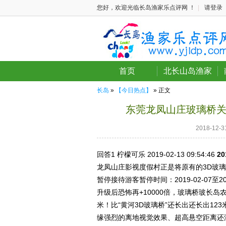
您好，欢迎光临长岛渔家乐点评网 ！
|
请登录
首页
北长山岛渔家
长岛
»
【今日热点】
» 正文
东莞龙凤山庄玻璃桥关
2018-12
回答1
柠檬可乐 2019-02-13
09:54:46
20
龙凤山庄影视度假村正是将原有的3D玻
暂停接待游客暂停时间：2019-02-07至2
升级后恐怖再+10000倍，玻璃桥玻长岛
米！比“黄河3D玻璃桥”还长出还长出1
缘强烈的离地视觉效果、超高悬空距离还