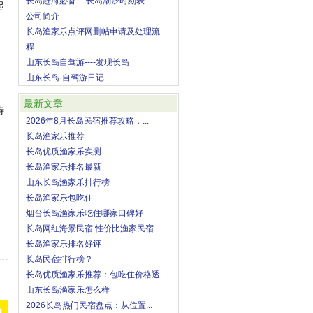
长岛赶海必备 -- 长岛潮汐时刻表
起
公司简介
长岛渔家乐点评网删帖申请及处理流
程
山东长岛自驾游----发现长岛
山东长岛·自驾游日记
最新文章
特
2026年8月长岛民宿推荐攻略，...
长岛渔家乐推荐
长岛优质渔家乐实测
长岛渔家乐排名最新
山东长岛渔家乐排行榜
长岛渔家乐包吃住
烟台长岛渔家乐吃住哪家口碑好
长岛网红海景民宿 性价比渔家民宿
长岛渔家乐排名好评
长岛民宿排行榜？
长岛优质渔家乐推荐：包吃住价格透...
山东长岛渔家乐怎么样
2026长岛热门民宿盘点：从位置...