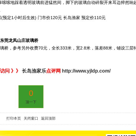
哆哆嗦嗦地踩着透明玻璃前进猛然间，脚下的玻璃自动碎裂开来耳边猝然响
。
定1小时后生效) 门市价120元 长岛渔家 预定价110元
19东莞龙凤山庄玻璃桥
璃桥，参考另外收费70元，全长333米，宽2.8米，落差88米，铺设三层
访问 》》
长岛渔家乐
点评网
http://www.yjldp.com/
0
顶一下
打印本页
关闭窗口
返回顶部