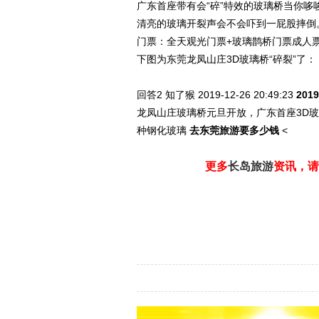
广东首座带有会“碎”特效的玻璃桥当你
清亮的玻璃开裂声会不会吓到一屁股摔倒
门票：全天观光门票+玻璃鹊桥门票成人票(预
下图为东莞龙凤山庄3D玻璃桥“碎裂”了：
回答2
知了猴 2019-12-26
20:49:23
20
龙凤山庄玻璃桥
元旦开放
，广东首座3D玻
种钢化玻璃
去东莞旅游要多少钱
<
更多
长岛旅游
资讯，请