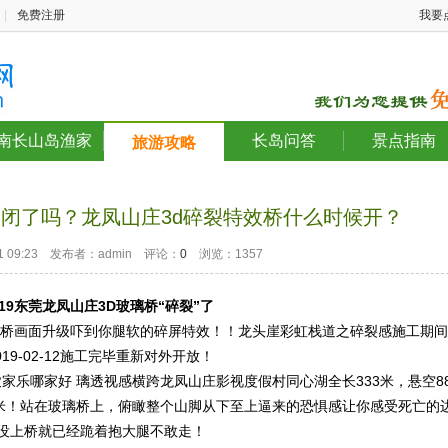
|
免费注册
我要
南长山岛渔家
长岛问答
景点指南
旅游攻略
闭了吗？龙凤山庄3d碎裂特效桥什么时候开？
-31 09:23 发布者：admin 评论：
0
浏览：1357
19
东莞龙凤山庄
3D玻璃桥“碎裂”了
璃桥画面升级吓到你腿软的碎屏特效！！龙头崖彩虹栈道之碎裂感施工期间
019-02-12施工完毕重新对外开放！
农家乐哪家好 璃透视感横跨龙凤山庄影视度假村同心湖全长333米，悬空8
23米！站在玻璃桥上，俯瞰整个山脚从下至上逼来的恐惧感让你感受死亡的
没上桥就已经跪着抱大腿不敢走！