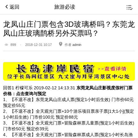
旅游必读
返回
龙凤山庄门票包含3D玻璃桥吗？东莞龙
凤山庄玻璃鹊桥另外买票吗？
899
·
2018-12-31 10:17
作者
admin
回答1
柠檬可乐 2019-02-12
14:13:31
东莞龙凤山庄影视度假村
门票
价格：点击查询与预定
1、【不退不改】东莞龙凤山庄成人票(预定1小时后生效) 门市价60元
预定价55元
2、【不退不改】全天观光门票+10个游乐项目票亲子票[1大1小](预定
1小时后生效) 门市价100元 预定价88元
3、【不退不改】全天观光门票+冒险森林票儿童票(预定1小时后生效)
门市价50元 预定价39元
4、【不退不改】全天观光门票+冒险森林票成人票(预定1小时长岛渔