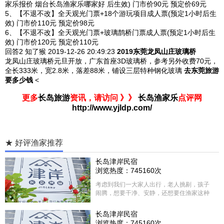
家乐报价 烟台长岛渔家乐哪家好 后生效) 门市价90元 预定价69元
5、【不退不改】全天观光门票+18个游玩项目成人票(预定1小时后生
效) 门市价110元 预定价98元
6、【不退不改】全天观光门票+玻璃鹊桥门票成人票(预定1小时后生
效) 门市价120元 预定价110元
回答2
知了猴 2019-12-26
20:49:23
2019东莞龙凤山庄玻璃桥
龙凤山庄玻璃桥
元旦开放
，广东首座3D玻璃桥，参考另外收费70元，
全长333米，宽2.8米，落差88米，铺设三层特种钢化玻璃
去东莞旅游
要多少钱
<
更多
长岛旅游
资讯，请访问 》》
长岛渔家乐
点评网
http://www.yjldp.com/
★ 好评渔家推荐
长岛津岸民宿
浏览热度：745160次
考虑到我们一大家人出行，老人挑剔，孩子
闹腾，想要干净、安静，还想要住渔家这种
含吃住的，最后经过多家比较、沟通，最终
选择津岸民宿，实际体验客房很干净，饭菜
长岛津岸民宿
方面家里老人也很满意，整体饭菜给搭配的
浏览热度：745160次