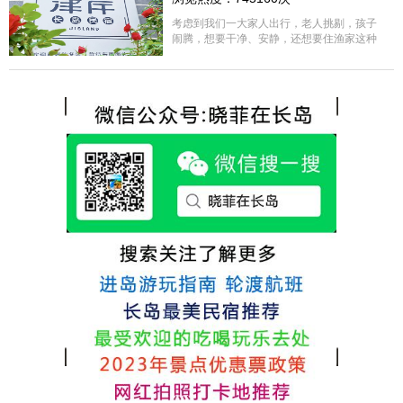
很好，每顿饭也不重样的，海鲜确实是非常
的新鲜呢，另外值得一提的是，他家的海菜
考虑到我们一大家人出行，老人挑剔，孩子
包子非常好吃。 其实长岛可选的酒店、民宿
闹腾，想要干净、安静，还想要住渔家这种
非常多，基本上都是自家的房子改建，装修
含吃住的，最后经过多家比较、沟通，最终
各不相同，可以根据自己的喜好选择。非常
选择津岸民宿，实际体验客房很干净，饭菜
推荐津岸民宿，关键是老板娘晓菲很细心、
方面家里老人也很满意，整体饭菜给搭配的
热情，能根据我提出的需求来安排房间，这
很好，每顿饭也不重样的，海鲜确实是非常
点很好。
的新鲜呢，另外值得一提的是，他家的海菜
包子非常好吃。 其实长岛可选的酒店、民宿
非常多，基本上都是自家的房子改建，装修
各不相同，可以根据自己的喜好选择。非常
推荐津岸民宿，关键是老板娘晓菲很细心、
热情，能根据我提出的需求来安排房间，这
点很好。