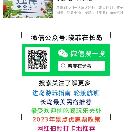
很好，每顿饭也不重样的，海鲜确实是非常
的新鲜呢，另外值得一提的是，他家的海菜
考虑到我们一大家人出行，老人挑剔，孩子
包子非常好吃。 其实长岛可选的酒店、民宿
闹腾，想要干净、安静，还想要住渔家这种
非常多，基本上都是自家的房子改建，装修
含吃住的，最后经过多家比较、沟通，最终
各不相同，可以根据自己的喜好选择。非常
选择津岸民宿，实际体验客房很干净，饭菜
推荐津岸民宿，关键是老板娘晓菲很细心、
方面家里老人也很满意，整体饭菜给搭配的
热情，能根据我提出的需求来安排房间，这
很好，每顿饭也不重样的，海鲜确实是非常
点很好。
的新鲜呢，另外值得一提的是，他家的海菜
包子非常好吃。 其实长岛可选的酒店、民宿
非常多，基本上都是自家的房子改建，装修
各不相同，可以根据自己的喜好选择。非常
推荐津岸民宿，关键是老板娘晓菲很细心、
热情，能根据我提出的需求来安排房间，这
点很好。