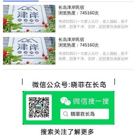
长岛津岸民宿
浏览热度：745160次
考虑到我们一大家人出行，老人挑剔，孩子
闹腾，想要干净、安静，还想要住渔家这种
含吃住的，最后经过多家比较、沟通，最终
选择津岸民宿，实际体验客房很干净，饭菜
长岛津岸民宿
方面家里老人也很满意，整体饭菜给搭配的
浏览热度：745160次
很好，每顿饭也不重样的，海鲜确实是非常
的新鲜呢，另外值得一提的是，他家的海菜
考虑到我们一大家人出行，老人挑剔，孩子
包子非常好吃。 其实长岛可选的酒店、民宿
闹腾，想要干净、安静，还想要住渔家这种
非常多，基本上都是自家的房子改建，装修
含吃住的，最后经过多家比较、沟通，最终
各不相同，可以根据自己的喜好选择。非常
选择津岸民宿，实际体验客房很干净，饭菜
推荐津岸民宿，关键是老板娘晓菲很细心、
方面家里老人也很满意，整体饭菜给搭配的
热情，能根据我提出的需求来安排房间，这
很好，每顿饭也不重样的，海鲜确实是非常
点很好。
的新鲜呢，另外值得一提的是，他家的海菜
包子非常好吃。 其实长岛可选的酒店、民宿
非常多，基本上都是自家的房子改建，装修
各不相同，可以根据自己的喜好选择。非常
推荐津岸民宿，关键是老板娘晓菲很细心、
热情，能根据我提出的需求来安排房间，这
点很好。