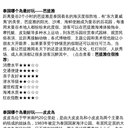
泰国
哪个岛最好玩——
芭提雅
距离
曼谷
2个小时的
芭提雅
是
泰国
着名的海滨度假胜地，有“东方
夏威
夷
”的美誉。
芭提雅
的阳光、沙滩、海鲜使她成为
曼谷
的
后花园
，每逢
周末
曼谷
本地人都纷纷来此度假。游客可以在
芭提雅
海滩体验拖伞、
摩托艇、皮划艇等多种水上运动，到东芭乐园欣赏泰式园林、观赏民
俗表演、近距离接触动物，各式博物馆、主题公园和美术馆也能让小
朋友大开眼界，如果要享受宁静惬意的假期还可以前往可兰岛。当
然，最让
芭提雅
闻名天下的还是这里的成人文化，红灯街区、人妖秀
场、成人表演都让很多游客沉醉其中。（点击查看：
芭提雅住宿推
荐
）
消费水平★★★☆☆
交通便捷★★★★☆
亲子友好★★★★★
潜水等级★★☆☆☆
避世程度★☆☆☆☆
海滩水质★★☆☆☆
狂欢指数★★★★☆
泰国
哪个岛最好玩——
皮皮岛
皮皮岛
位于
甲米
南约20公里处，是由大
皮皮岛
和小
皮皮岛
两个主要岛
屿组成的姐妹岛，1983年被定为
泰国
国家
海洋公园
。有居民定居的大