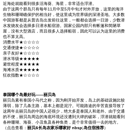
近海处就能看到很多活海葵、海星，非常适合浮潜。
由于这两个群岛只有每年11月中至5月中旬才对外开放，这里的海洋
生物和珊瑚礁保护的相当好，使这里成为世界级的深潜圣地。大多数
中国游客都是从
普吉岛
出发前往这里，一般都会选择一日游，少数潜
水发烧友会选择多日潜水船宿游。国家公园内部只有帐篷和简陋草
屋，没有大型酒店，而且很多人选择船宿，因此可以认为这里的消费
也不算太高。
消费水平★☆☆☆☆
交通便捷★☆☆☆☆
亲子友好★☆☆☆☆
潜水等级★★★★★
避世程度★★★★★
海滩水质★★★★★
狂欢指数★☆☆☆☆
泰国
哪个岛最好玩——丽贝岛
丽贝岛素有
泰国
小马代之称，因为刚开始开发，岛上的基础设施比较
薄弱，除了几条主路，基本上都是泥泞。可能路途的辛苦直接导致了
这两年去丽贝岛的中国人还很少，绝大多是
泰国
人和老外。由于交通
的不便，丽贝岛周边的海底环境还没遭到大肆的破坏，浮潜就能看到
各种珊瑚、海葵、小丑鱼及各种鱼类，是个非常值得一去的地方。
（点击查看：
丽贝&长岛农家乐哪家好 nbsp;岛住宿推荐
）