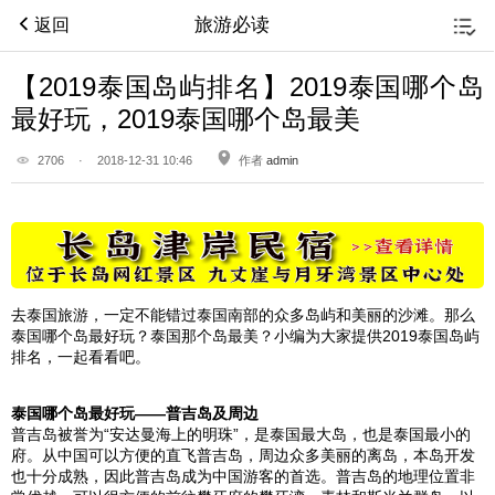
旅游必读
返回
【2019泰国岛屿排名】2019泰国哪个岛
最好玩，2019泰国哪个岛最美
2706
·
2018-12-31 10:46
作者
admin
去
泰国
旅游，一定不能错过
泰国
南部的众多岛屿和美丽的沙滩。那么
泰国
哪个岛最好玩？
泰国
那个岛最美？小编为大家提供2019
泰国
岛屿
排名，一起看看吧。
泰国
哪个岛最好玩——
普吉岛
及周边
普吉岛
被誉为“安达曼海上的明珠”，是
泰国
最大岛，也是
泰国
最小的
府。从中国可以方便的直飞
普吉岛
，周边众多美丽的离岛，本岛开发
也十分成熟，因此
普吉岛
成为中国游客的首选。
普吉岛
的地理位置非