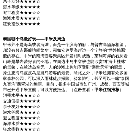
亲子友好★★★★☆
潜水等级★★★★★
避世程度★★★☆☆
海滩水质★★★★☆
狂欢指数★★★★★
泰国
哪个岛最好玩——
甲米
及周边
甲米
并不是海岛或者海滩，而是一个滨海的府，与
普吉岛
隔海相望，
却没有普吉那般喧闹繁华，宛如安达曼海岸边一个宁静的“
世外桃源
”
般的存在。
甲米
的
南湾
游客聚集区开发相对成熟，莱利海岸的石灰岩
山峰是攀岩爱好者的圣地，在周边小岛中穿梭也能欣赏到“海上
桂林
”
的景象，在兰达岛空无一人的沙滩上你能享受到“避世天堂”的惬意，
原生态海岛
皮皮岛
是跳岛游客的最爱。除此之外，
甲米
还拥有众多国
家森林公园，可以深入雨林徒步探险、骑象旅行，甚至可以一睹“
泰国
九寨沟
”翡翠湖的绚丽。目前，很多中国城市如
广州
、
成都
、
西安
等城
市已开通
甲米
直航，可以方便抵达。（点击查看：
甲米住宿推荐
）
消费水平★★★☆☆
交通便捷★★★★★
亲子友好★★★☆☆
潜水等级★★★★☆
避世程度★★★★☆
海滩水质★★★☆☆
狂欢指数★★★☆☆