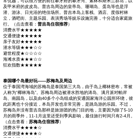
常优越，可以很方便的前往攀牙府的攀牙湾、素林和
斯米兰
群岛，以
及
甲米
府的
皮皮岛
。
普吉岛
周边的皇帝岛、珊瑚岛、蛋岛等也是浮
潜、游泳、日光浴的绝佳场所。普吉本岛上客栈、酒店、度假村林
立，酒吧街、主题乐园、表演秀场等娱乐设施完善，十分适合家庭旅
行。（点击查看：
普吉岛住宿推荐
）
消费水平★★★★★
交通便捷★★★★★
亲子友好★★★★★
潜水等级★★★☆☆
避世程度★☆☆☆☆
海滩水质★★★☆☆
狂欢指数★★★★★
泰国
哪个岛最好玩——
苏梅岛
及周边
位于
泰国
湾海域的
苏梅岛
是
泰国
第三大岛，由于岛上椰林密布，常被
人称为“椰林海岛”。
苏梅岛
周边被潜水胜地的涛岛、满月派对
帕岸
岛
、南园岛，以及由40多个小岛组成的
安通国家
海洋公园
所环绕，彼
此距离也十分接近，本岛开发也非常完善，是跳岛游的乐园。不过，
苏梅岛
并没有
普吉岛
那样是旅游团的热门目的地，主要因为除了5-10
月的雨季外，11-1月这里还受到季风影响，最佳旅行时间只有2-4月。
（点击查看：
苏梅岛住宿推荐
）
消费水平★★★★☆
交通便捷★★★★☆