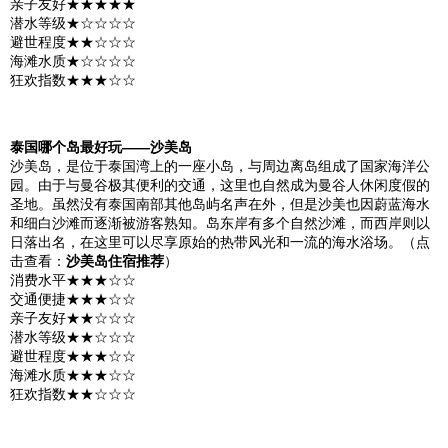
亲子友好★★★★★
潜水等级★☆☆☆☆
避世程度★★☆☆☆
海滩水质★☆☆☆☆
狂欢指数★★★☆☆
泰国
哪个岛最好玩——
沙美岛
沙美岛
，是位于
泰国
湾上的一座小岛，与周边离岛组成了国家
海洋公
园
。由于与
曼谷
极其便利的交通，这里也自然成为
曼谷
人休闲度假的
圣地。虽然没有
泰国
南部其他岛屿名声在外，但是沙美也因蔚蓝海水
和细
白沙滩
而逐渐被游客熟知。岛东岸有多个自然沙滩，而西岸则以
日落出名，在这里可以尽享原始的热带风光和一流的海水浴场。（点
击查看：
沙美岛住宿推荐
）
消费水平★★★☆☆
交通便捷★★★☆☆
亲子友好★★☆☆☆
潜水等级★★☆☆☆
避世程度★★★☆☆
海滩水质★★★☆☆
狂欢指数★★☆☆☆