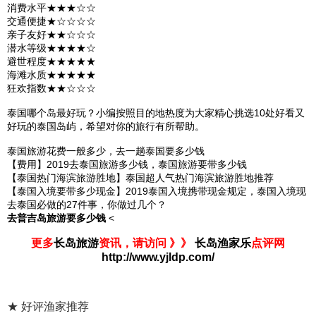
消费水平★★★☆☆
交通便捷★☆☆☆☆
亲子友好★★☆☆☆
潜水等级★★★★☆
避世程度★★★★★
海滩水质★★★★★
狂欢指数★★☆☆☆
泰国
哪个岛最好玩？小编按照目的地热度为大家精心挑选10处好看又
好玩的
泰国
岛屿，希望对你的旅行有所帮助。
泰国旅游花费一般多少，去一趟泰国要多少钱
【费用】2019去泰国旅游多少钱，泰国旅游要带多少钱
【泰国热门海滨旅游胜地】泰国超人气热门海滨旅游胜地推荐
【泰国入境要带多少现金】2019泰国入境携带现金规定，泰国入境现
去泰国必做的27件事，你做过几个？
去普吉岛旅游要多少钱
<
更多
长岛旅游
资讯，请访问 》》
长岛渔家乐
点评网
http://www.yjldp.com/
★ 好评渔家推荐