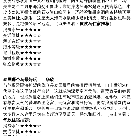
皮皮岛
形状如同一只不规则的哑铃，两头是绿荫覆盖的小山丘，岛中
央由两个半月形海湾交汇而成，靠近岸边的海水是迷人的翡翠色。小
皮皮岛
以直插海底的石灰岩山峰闻名，玛雅湾和维京洞的奇特地形更
是美到让人飙泪，这座无人海岛水质绝少遭到污染，海洋生物也种类
繁多，是绝佳的潜水地点。（点击查看：
皮皮岛住宿推荐
）
消费水平★★★★★
交通便捷★★★☆☆
亲子友好★★★☆☆
潜水等级★★★★★
避世程度★★★★☆
海滩水质★★★★★
狂欢指数★★★☆☆
泰国
哪个岛最好玩——华欣
与
芭提雅
隔海相望的华欣是
泰国
最早的海滨度假胜地，自上世纪20年
代皇室在这里修建行宫起，这就成为深受皇室贵族、富贾政要们眷顾
的地方，也成为
曼谷
上班族们逃离城市喧嚣的避风港。在华欣，不仅
有尊贵大气的
爱与希望之宫
、无忧宫和拷汪行宫，更有浪漫清新的
圣
托里尼
主题乐园、绵长岛一日游旅游攻略 羊牧场和小
威尼斯
。不过，
大多数人来这里只为在海岸边享受蓝天、碧水和细沙。（点击查看：
华欣住宿推荐
）
消费水平★★★★☆
交通便捷★★★★☆