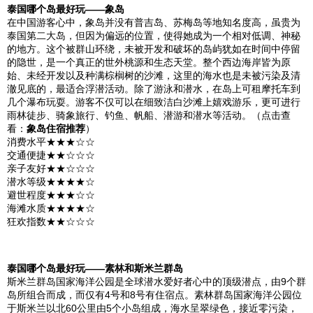
泰国
哪个岛最好玩——
象岛
在中国游客心中，
象岛
并没有
普吉岛
、
苏梅岛
等地知名度高，虽贵为
泰国
第二大岛，但因为偏远的位置，使得她成为一个相对低调、神秘
的地方。这个被群山环绕，未被开发和破坏的岛屿犹如在时间中停留
的隐世，是一个真正的
世外桃源
和生态天堂。整个西边海岸皆为原
始、未经开发以及种满棕榈树的沙滩，这里的海水也是未被污染及清
澈见底的，最适合浮潜活动。除了游泳和潜水，在岛上可租摩托车到
几个瀑布玩耍。游客不仅可以在细致洁
白沙滩
上嬉戏游乐，更可进行
雨林徒步、骑象旅行、钓鱼、帆船、潜游和潜水等活动。（点击查
看：
象岛住宿推荐
）
消费水平★★★☆☆
交通便捷★★☆☆☆
亲子友好★★☆☆☆
潜水等级★★★★☆
避世程度★★★☆☆
海滩水质★★★★☆
狂欢指数★★☆☆☆
泰国
哪个岛最好玩——素林和
斯米兰
群岛
斯米兰
群岛国家
海洋公园
是全球潜水爱好者心中的顶级潜点，由9个群
岛所组合而成，而仅有4号和8号有住宿点。素林群岛国家
海洋公园
位
于
斯米兰
以北60公里由5个小岛组成，海水呈翠绿色，接近零污染，