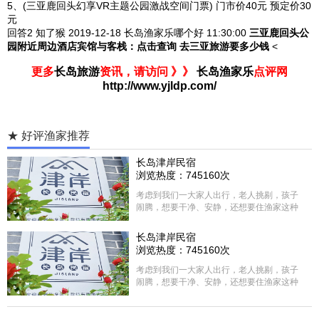
5、(三亚鹿回头幻享VR主题公园激战空间门票) 门市价40元 预定价30
元
回答2
知了猴 2019-12-18 长岛渔家乐哪个好
11:30:00
三亚鹿回头公
园附近周边酒店宾馆与客栈：
点击查询
去三亚旅游要多少钱
<
更多
长岛旅游
资讯，请访问 》》
长岛渔家乐
点评网
http://www.yjldp.com/
★ 好评渔家推荐
长岛津岸民宿
浏览热度：745160次
考虑到我们一大家人出行，老人挑剔，孩子
闹腾，想要干净、安静，还想要住渔家这种
含吃住的，最后经过多家比较、沟通，最终
选择津岸民宿，实际体验客房很干净，饭菜
长岛津岸民宿
方面家里老人也很满意，整体饭菜给搭配的
浏览热度：745160次
很好，每顿饭也不重样的，海鲜确实是非常
的新鲜呢，另外值得一提的是，他家的海菜
考虑到我们一大家人出行，老人挑剔，孩子
包子非常好吃。 其实长岛可选的酒店、民宿
闹腾，想要干净、安静，还想要住渔家这种
非常多，基本上都是自家的房子改建，装修
含吃住的，最后经过多家比较、沟通，最终
各不相同，可以根据自己的喜好选择。非常
选择津岸民宿，实际体验客房很干净，饭菜
推荐津岸民宿，关键是老板娘晓菲很细心、
方面家里老人也很满意，整体饭菜给搭配的