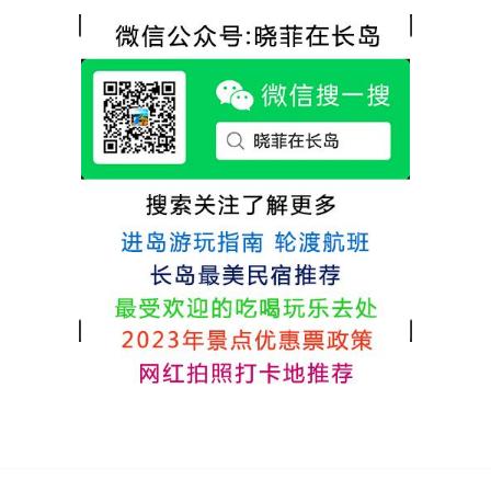
热情，能根据我提出的需求来安排房间，这
很好，每顿饭也不重样的，海鲜确实是非常
点很好。
的新鲜呢，另外值得一提的是，他家的海菜
包子非常好吃。 其实长岛可选的酒店、民宿
非常多，基本上都是自家的房子改建，装修
各不相同，可以根据自己的喜好选择。非常
推荐津岸民宿，关键是老板娘晓菲很细心、
热情，能根据我提出的需求来安排房间，这
点很好。