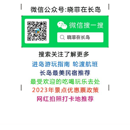
热情，能根据我提出的需求来安排房间，这
很好，每顿饭也不重样的，海鲜确实是非常
点很好。
的新鲜呢，另外值得一提的是，他家的海菜
包子非常好吃。 其实长岛可选的酒店、民宿
非常多，基本上都是自家的房子改建，装修
各不相同，可以根据自己的喜好选择。非常
推荐津岸民宿，关键是老板娘晓菲很细心、
热情，能根据我提出的需求来安排房间，这
点很好。