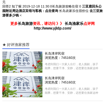
元
回答2
知了猴 2019-12-18
11:30:0长岛旅游攻略住宿 0
三亚鹿回头公
园附近周边酒店宾馆与客栈：
点击查询
长岛农家乐住宿价位
去三亚旅
游要多少钱
<
更多
长岛旅游
资讯，请访问 》》
长岛渔家乐
点评网
http://www.yjldp.com/
★ 好评渔家推荐
长岛津岸民宿
浏览热度：745160次
考虑到我们一大家人出行，老人挑剔，孩子
闹腾，想要干净、安静，还想要住渔家这种
含吃住的，最后经过多家比较、沟通，最终
选择津岸民宿，实际体验客房很干净，饭菜
长岛津岸民宿
方面家里老人也很满意，整体饭菜给搭配的
浏览热度：745160次
很好，每顿饭也不重样的，海鲜确实是非常
的新鲜呢，另外值得一提的是，他家的海菜
考虑到我们一大家人出行，老人挑剔，孩子
包子非常好吃。 其实长岛可选的酒店、民宿
闹腾，想要干净、安静，还想要住渔家这种
非常多，基本上都是自家的房子改建，装修
含吃住的，最后经过多家比较、沟通，最终
各不相同，可以根据自己的喜好选择。非常
选择津岸民宿，实际体验客房很干净，饭菜
推荐津岸民宿，关键是老板娘晓菲很细心、
方面家里老人也很满意，整体饭菜给搭配的