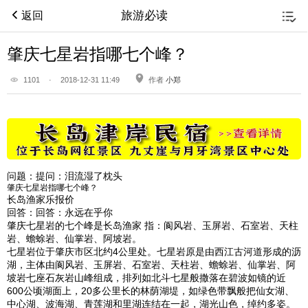
旅游必读
返回
肇庆七星岩指哪七个峰？
1101
·
2018-12-31 11:49
作者
小郑
问题：
提问：泪流湿了枕头
肇庆七星岩指哪七个峰？
长岛渔家乐报价
回答：
回答：永远在乎你
肇庆七星岩的七个峰是长岛渔家 指：阆风岩、玉屏岩、石室岩、天柱
岩、蟾蜍岩、仙掌岩、阿坡岩。
七星岩位于肇庆市区北约4公里处。七星岩原是由西江古河道形成的沥
湖，主体由阆风岩、玉屏岩、石室岩、天柱岩、蟾蜍岩、仙掌岩、阿
坡岩七座石灰岩山峰组成，排列如北斗七星般撒落在碧波如镜的近
600公顷湖面上，20多公里长的林荫湖堤，如绿色带飘般把仙女湖、
中心湖、波海湖、青莲湖和里湖连结在一起，湖光山色，绰约多姿。