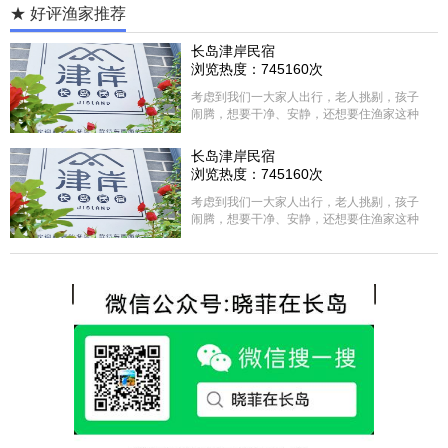
★ 好评渔家推荐
长岛津岸民宿
浏览热度：745160次
考虑到我们一大家人出行，老人挑剔，孩子
闹腾，想要干净、安静，还想要住渔家这种
含吃住的，最后经过多家比较、沟通，最终
选择津岸民宿，实际体验客房很干净，饭菜
长岛津岸民宿
方面家里老人也很满意，整体饭菜给搭配的
浏览热度：745160次
很好，每顿饭也不重样的，海鲜确实是非常
的新鲜呢，另外值得一提的是，他家的海菜
考虑到我们一大家人出行，老人挑剔，孩子
包子非常好吃。 其实长岛可选的酒店、民宿
闹腾，想要干净、安静，还想要住渔家这种
非常多，基本上都是自家的房子改建，装修
含吃住的，最后经过多家比较、沟通，最终
各不相同，可以根据自己的喜好选择。非常
选择津岸民宿，实际体验客房很干净，饭菜
推荐津岸民宿，关键是老板娘晓菲很细心、
方面家里老人也很满意，整体饭菜给搭配的
热情，能根据我提出的需求来安排房间，这
很好，每顿饭也不重样的，海鲜确实是非常
点很好。
的新鲜呢，另外值得一提的是，他家的海菜
包子非常好吃。 其实长岛可选的酒店、民宿
非常多，基本上都是自家的房子改建，装修
各不相同，可以根据自己的喜好选择。非常
推荐津岸民宿，关键是老板娘晓菲很细心、
热情，能根据我提出的需求来安排房间，这
点很好。