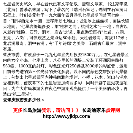
七星岩历史悠久，早在晋代已有文字记载。唐朝文章家、书法家李邕
（北海）曾慕名来游，写下了著名的《端州石室记，镌刻在石室洞口
石壁上。叶剑英元帅于一九六四年四月游览七星岩期间曾写七绝一
首：“惜得西湖水一圜，更移阳朔七堆山；堤边添上丝丝柳，画幅长留
天地间。”七星岩旖旎多姿，集“桂林之同，杭州之水”于一地，自古以
来就有“峰险、石异、洞奇、庙古”之说，重点游览区有“七岩、八洞、
五湖、六岗”，可供观赏之景点达80余处。天柱岩最高，海拔117米；
龙岩洞最奇，洞中有洞，有“千年诗廊”之美誉；石峒古庙最古，洞中
有庙。
肇庆市委、市政府于一九九七年底先后投资1500万元，在七星岩景区
内的六个小岛、七座山岩，八公里长的湖堤上安装了环湖园林路灯
560盏、1000瓦的射灯、彩色泛光灯250盏及3000米的彩虹管，运用
目前最先进的第三代光源的变化多姿。以不同的颜色交错投射到景物
上，勾划出七星岩景区内神秘幽雅的堤岸、小桥，花木，岩山与湖水
交相辉映，使夜幕下的七星岩更加绚丽多彩；同时开辟了星湖夜游项
日，为广大市民和游客在夜色中游湖观光提供了一个美丽的环境，再
造出“第二星湖”。
去肇庆旅游要多少钱
<
更多
长岛旅游
资讯，请访问 》》
长岛渔家乐
点评网
http://www.yjldp.com/