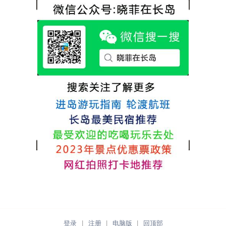
很好，每顿饭也不重样的，海鲜确实是非常
点很好。
的新鲜呢，另外值得一提的是，他家的海菜
包子非常好吃。 其实长岛可选的酒店、民宿
非常多，基本上都是自家的房子改建，装修
各不相同，可以根据自己的喜好选择。非常
推荐津岸民宿，关键是老板娘晓菲很细心、
热情，能根据我提出的需求来安排房间，这
点很好。
登录
|
注册
|
电脑版
|
回顶部