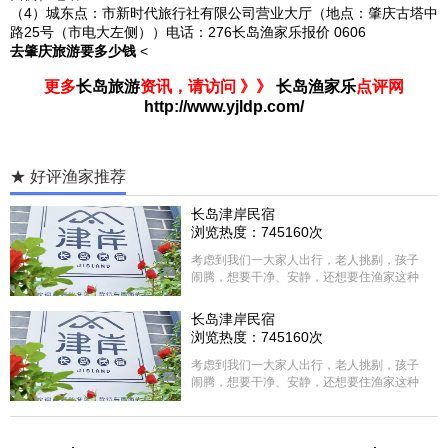
（4）城东点：市新时代旅行社有限公司营业大厅（地点：肇庆古塔中
路25号（市电大左侧））电话：276长岛渔家乐报价 0606
去肇庆旅游要多少钱
<
更多
长岛旅游
资讯，请访问 》》
长岛渔家乐
点评网
http://www.yjldp.com/
★ 好评渔家推荐
长岛津岸民宿
浏览热度：745160次
考虑到我们一大家人出行，老人挑剔，孩子
闹腾，想要干净、安静，还想要住渔家这种
含吃住的，最后经过多家比较、沟通，最终
选择津岸民宿，实际体验客房很干净，饭菜
长岛津岸民宿
方面家里老人也很满意，整体饭菜给搭配的
浏览热度：745160次
很好，每顿饭也不重样的，海鲜确实是非常
的新鲜呢，另外值得一提的是，他家的海菜
考虑到我们一大家人出行，老人挑剔，孩子
包子非常好吃。 其实长岛可选的酒店、民宿
闹腾，想要干净、安静，还想要住渔家这种
非常多，基本上都是自家的房子改建，装修
含吃住的，最后经过多家比较、沟通，最终
各不相同，可以根据自己的喜好选择。非常
选择津岸民宿，实际体验客房很干净，饭菜
推荐津岸民宿，关键是老板娘晓菲很细心、
方面家里老人也很满意，整体饭菜给搭配的
热情，能根据我提出的需求来安排房间，这