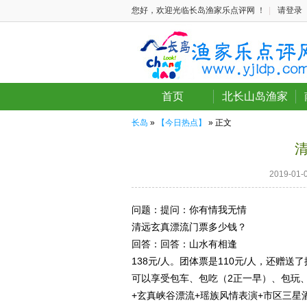
您好，欢迎光临长岛渔家乐点评网 ！
|
请登录
首页
北长山岛渔家
长岛
»
【今日热点】
» 正文
2019-0
问题：
提问：你有情我无情
清远玄真漂流门票多少钱？
回答：
回答：山水有相逢
138元/人。团体票是110元/人，还赠
可以享受包车、包吃（2正一早）、包玩
+玄真峡谷漂流+瑶族风情表演+市区三星