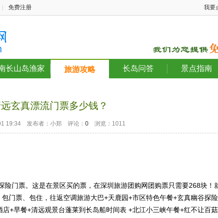
|
免费注册
我要
南长山岛渔家
长岛问答
景点指南
旅游攻略
清远玄真漂流门票多少钱？
1-01 19:34 发布者：小郑 评论：
0
浏览：1011
送了探险门票。这是在景区买的票，在深圳旅游团购网团购票只需要268块！
、包门票、包住，往返空调旅游大巴+天鹿园+市区特色午餐+玄真幽谷探险
酒店+早餐+清远观景台蓬莱到长岛船时间表 +北江小三峡午餐+红不让百菇