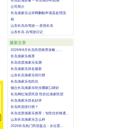
长岛赶海必备 -- 长岛潮汐时刻表
公司简介
长岛渔家乐点评网删帖申请及处理流
程
山东长岛自驾游----发现长岛
山东长岛·自驾游日记
最新文章
2026年8月长岛民宿推荐攻略，...
长岛渔家乐推荐
长岛优质渔家乐实测
长岛渔家乐排名最新
山东长岛渔家乐排行榜
长岛渔家乐包吃住
烟台长岛渔家乐吃住哪家口碑好
长岛网红海景民宿 性价比渔家民宿
长岛渔家乐排名好评
长岛民宿排行榜？
长岛优质渔家乐推荐：包吃住价格透...
山东长岛渔家乐怎么样
2026长岛热门民宿盘点：从位置...