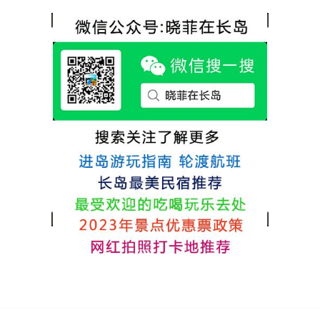
推荐津岸民宿，关键是老板娘晓菲很细心、
方面家里老人也很满意，整体饭菜给搭配的
热情，能根据我提出的需求来安排房间，这
很好，每顿饭也不重样的，海鲜确实是非常
点很好。
的新鲜呢，另外值得一提的是，他家的海菜
包子非常好吃。 其实长岛可选的酒店、民宿
非常多，基本上都是自家的房子改建，装修
各不相同，可以根据自己的喜好选择。非常
推荐津岸民宿，关键是老板娘晓菲很细心、
热情，能根据我提出的需求来安排房间，这
点很好。