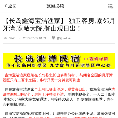
旅游必读
返回
【长岛鑫海宝洁渔家】 独卫客房,紧邻月
牙湾,宽敞大院,登山观日出！
3746
·
2013-07-05 10:53
作者
admin
鑫海宝洁渔家座落在长岛县北长山乡嵩前村， 与闻名全国的月牙湾
景区只有二百米之隔，步行只需十分钟就可到达；
住在鑫海宝洁渔家
早上可以登山望远，观黄海日出
。鑫海宝洁渔家
内
设空调独卫间7个，房间干净整洁舒适
、空调电视齐全、一天二十四小
时热水；渔家大院宽敞通透，可接待30余人，即使在旅游旺季，也不
会有拥挤现象。
鑫海宝洁渔家配有宽带上网，让您来岛办公休闲两不误。渔家饭菜可