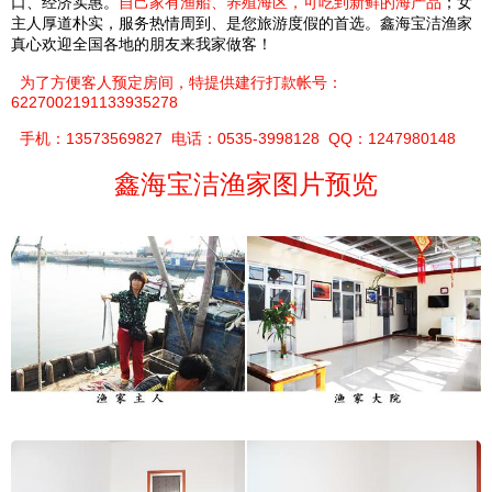
口、经济实惠。
自己家有渔船、养殖海区，可吃到新鲜的海产品
；女
主人厚道朴实，服务热情周到、是您旅游度假的首选。鑫海宝洁渔家
真心欢迎全国各地的朋友来我家做客！
为了方便客人预定房间，特提供建行打款帐号：
6227002191133935278
手机：13573569827 电话：0535-3998128 QQ：1247980148
鑫海宝洁渔家图片预览