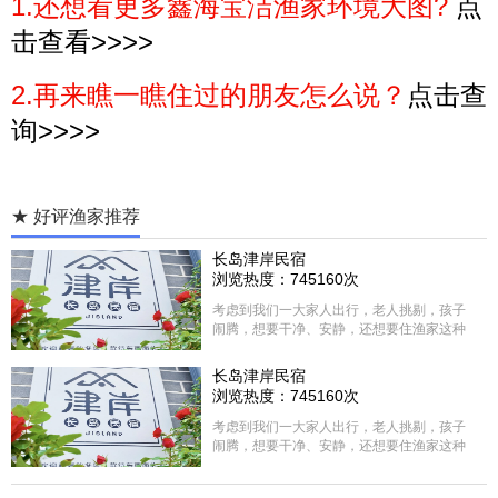
1.还想看更多鑫海宝洁渔家环境大图?
点
击查看>>>>
2.再来瞧一瞧住过的朋友怎么说？
点击查
询>>>>
★ 好评渔家推荐
长岛津岸民宿
浏览热度：745160次
考虑到我们一大家人出行，老人挑剔，孩子
闹腾，想要干净、安静，还想要住渔家这种
含吃住的，最后经过多家比较、沟通，最终
选择津岸民宿，实际体验客房很干净，饭菜
长岛津岸民宿
方面家里老人也很满意，整体饭菜给搭配的
浏览热度：745160次
很好，每顿饭也不重样的，海鲜确实是非常
的新鲜呢，另外值得一提的是，他家的海菜
考虑到我们一大家人出行，老人挑剔，孩子
包子非常好吃。 其实长岛可选的酒店、民宿
闹腾，想要干净、安静，还想要住渔家这种
非常多，基本上都是自家的房子改建，装修
含吃住的，最后经过多家比较、沟通，最终
各不相同，可以根据自己的喜好选择。非常
选择津岸民宿，实际体验客房很干净，饭菜