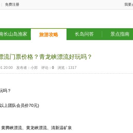
|
免费注册
我要
南长山岛渔家
长岛问答
景点指南
旅游攻略
漂流门票价格？青龙峡漂流好玩吗？
1-01 20:00 发布者：小郑 评论：
0
浏览：1317
玩吗？
以上团队会员价70元)
、黄腾峡漂流、黄龙峡漂流、清新温矿泉