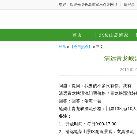
您好，欢迎光临长岛渔家乐点评网 ！
|
请登录
首页
北长山岛渔家
长岛
»
【今日热点】
» 正文
清远青龙峡
2019-0
问题：
提问：我要的不多只有你。我有
清远青龙峡漂流门票价格？青龙峡漂流好
回答：
回答：沧海一粟
笔架山青龙峡漂流价格：门票138元(10人
备注：
1、开放时间：每日9:00-17:00
2、清远笔架山景区附近景观：玄真漂流