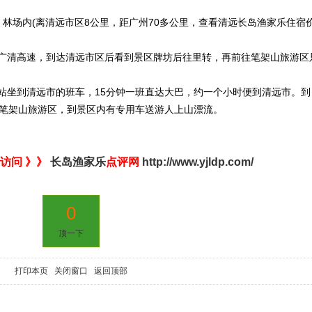
 林场内(离清远市区8公里，距广州70多公里，查看清远长岛渔家乐住宿
广清高速，到达清远市区后看到景区牌坊后往里转，再前往笔架山旅游区
站坐到清远市的班车，15分钟一班直达大巴，约一个小时便到清远市。到
到笔架山旅游区，到景区内有专用车送游人上山漂流。
访问 》》
长岛渔家乐
点评网
http://www.yjldp.com/
0
顶一下
打印本页
关闭窗口
返回顶部