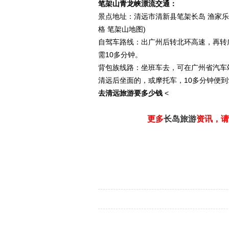
笔架山青龙峡漂流交通：
景点地址：清远市清新县笔架长岛 渔家乐
格 笔架山地图)
自驾车路线：出广州后转北环高速，再转
需10多分钟。
背包族线路：坐班车去，可在广州省汽车
清远后坐面的，或摩托车，10多分钟便
去清远旅游要多少钱
<
更多
长岛旅游
资讯，请