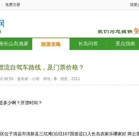
|
免费注册
我要
南长山岛渔家
长岛问答
景点指南
旅游攻略
漂流自驾车路线，及门票价格？
1-02 08:55 发布者：小郑 评论：
0
浏览：2311
是多少啊？开漂时间？
区位于清远市清新县三坑滩(沿旧107国道迳口入长岛农家乐哪家好 两公