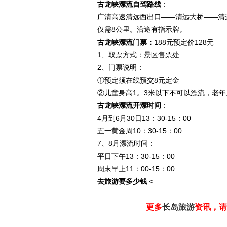
古龙峡漂流自驾路线
：
广清高速清远西出口——清远大桥——清连
仅需8公里。沿途有指示牌。
古龙峡漂流门票：
188元预定价128元
1、取票方式：景区售票处
2、门票说明：
①预定须在线预交8元定金
②儿童身高1。3米以下不可以漂流，老年
古龙峡漂流开漂时间
：
4月到6月30日13：30-15：00
五一黄金周10：30-15：00
7、8月漂流时间：
平日下午13：30-15：00
周末早上11：00-15：00
去旅游要多少钱
<
更多
长岛旅游
资讯，请