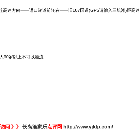
高速方向——迳口遂道前转右——旧107国道(GPS请输入三坑滩)距高
人60岁以上不可以漂流
访问 》》
长岛渔家乐
点评网
http://www.yjldp.com/