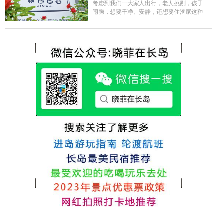
的新鲜呢，另外值得一提的是，他家的海菜
考虑到我们一大家人出行，老人挑剔，孩子
包子非常好吃。 其实长岛可选的酒店、民宿
闹腾，想要干净、安静，还想要住渔家这种
非常多，基本上都是自家的房子改建，装修
含吃住的，最后经过多家比较、沟通，最终
各不相同，可以根据自己的喜好选择。非常
选择津岸民宿，实际体验客房很干净，饭菜
推荐津岸民宿，关键是老板娘晓菲很细心、
方面家里老人也很满意，整体饭菜给搭配的
热情，能根据我提出的需求来安排房间，这
很好，每顿饭也不重样的，海鲜确实是非常
点很好。
的新鲜呢，另外值得一提的是，他家的海菜
包子非常好吃。 其实长岛可选的酒店、民宿
非常多，基本上都是自家的房子改建，装修
各不相同，可以根据自己的喜好选择。非常
推荐津岸民宿，关键是老板娘晓菲很细心、
热情，能根据我提出的需求来安排房间，这
点很好。