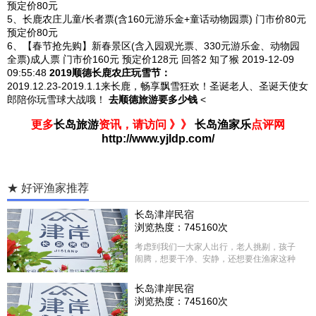
预定价80元
5、长鹿农庄儿童/长者票(含160元游乐金+童话动物园票) 门市价80元
预定价80元
6、【春节抢先购】新春景区(含入园观光票、330元游乐金、动物园
全票)成人票 门市价160元 预定价128元
回答2
知了猴 2019-12-09
09:55:48
2019顺德长鹿农庄玩雪节：
2019.12.23-2019.1.1来长鹿，畅享飘雪狂欢！圣诞老人、圣诞天使女
郎陪你玩雪球大战哦！
去顺德旅游要多少钱
<
更多
长岛旅游
资讯，请访问 》》
长岛渔家乐
点评网
http://www.yjldp.com/
★ 好评渔家推荐
长岛津岸民宿
浏览热度：745160次
考虑到我们一大家人出行，老人挑剔，孩子
闹腾，想要干净、安静，还想要住渔家这种
含吃住的，最后经过多家比较、沟通，最终
选择津岸民宿，实际体验客房很干净，饭菜
长岛津岸民宿
方面家里老人也很满意，整体饭菜给搭配的
浏览热度：745160次
很好，每顿饭也不重样的，海鲜确实是非常