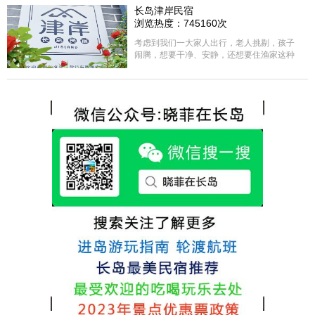
选择津岸民宿，实际体验客房很干净，饭菜
长岛津岸民宿
方面家里老人也很满意，整体饭菜给搭配的
浏览热度：745160次
很好，每顿饭也不重样的，海鲜确实是非常
的新鲜呢，另外值得一提的是，他家的海菜
考虑到我们一大家人出行，老人挑剔，孩子
包子非常好吃。 其实长岛可选的酒店、民宿
闹腾，想要干净、安静，还想要住渔家这种
非常多，基本上都是自家的房子改建，装修
含吃住的，最后经过多家比较、沟通，最终
各不相同，可以根据自己的喜好选择。非常
选择津岸民宿，实际体验客房很干净，饭菜
推荐津岸民宿，关键是老板娘晓菲很细心、
方面家里老人也很满意，整体饭菜给搭配的
热情，能根据我提出的需求来安排房间，这
很好，每顿饭也不重样的，海鲜确实是非常
点很好。
的新鲜呢，另外值得一提的是，他家的海菜
包子非常好吃。 其实长岛可选的酒店、民宿
非常多，基本上都是自家的房子改建，装修
各不相同，可以根据自己的喜好选择。非常
推荐津岸民宿，关键是老板娘晓菲很细心、
热情，能根据我提出的需求来安排房间，这
点很好。