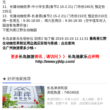
元
11、长隆动物世界-中小学生票(春节2.15-2.21) 门市价240元 预定价
235元
13、长隆动物世界-长者票(春节2.15-2.21) 门市价210元 预定价210元
周一至周五：9:30-18:00； 周六至周日：9:30-18:30（空中缆车对入
园游客免费开放）
下图为香江野生动物园
长岛农家乐住宿价位
回答2
知了猴 2019-10-24
11:11:51
番禺香江野
生动物世界附近周边酒店宾馆与客栈：
点击查询
去广州旅游要多少钱
<
更多
长岛旅游
资讯，请访问 》》
长岛渔家乐
点评网
http://www.yjldp.com/
★ 好评渔家推荐
长岛津岸民宿
浏览热度：745160次
考虑到我们一大家人出行，老人挑剔，孩子
闹腾，想要干净、安静，还想要住渔家这种
含吃住的，最后经过多家比较、沟通，最终