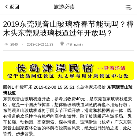
旅游必读
返回
2019东莞观音山玻璃桥春节能玩吗？樟
木头东莞观玻璃栈道过年开放吗？
2840
·
2019-01-02 11:29
作者
admin
回答1
柠檬可乐 2019-02-08
15:55:51
长岛渔家乐报价
东莞观音山玻
璃栈道
东莞观音山玻璃栈道开放，
参考另收费40元，
是东莞首家玻璃栈道景
区，这是一个国庆节惊喜，想体验玻璃栈道刺激的再也不用远行啦，
东莞观音山玻璃栈道将于国庆节正式开放，滑道和栈桥两者一体，既
有滑道的欢乐性也有栈桥的高空刺激性。除了玻璃桥还有游乐场、风
车长廊、动物园、高空滑索、森林滑道、玻璃滑道（栈桥）广东东莞
观音山国家森林公园的林荫石径美丽风景，绝无烈日酷晒之虑，处处
皆秀、步步皆景。