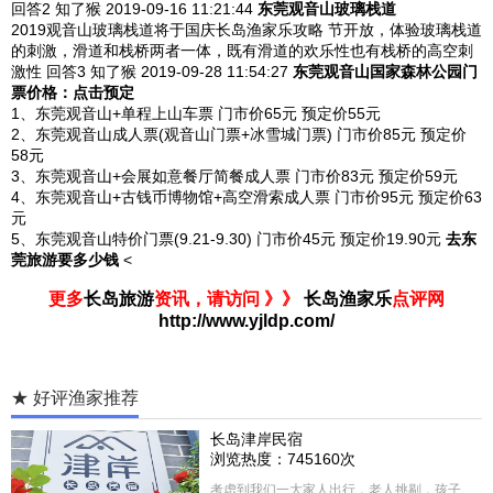
回答2
知了猴 2019-09-16
11:21:44
东莞观音山玻璃栈道
2019观音山玻璃栈道将于国庆长岛渔家乐攻略 节开放，体验玻璃栈道
的刺激，滑道和栈桥两者一体，既有滑道的欢乐性也有栈桥的高空刺
激性
回答3
知了猴 2019-09-28
11:54:27
东莞观音山国家森林公园
门
票价格：点击预定
1、东莞观音山+单程上山车票 门市价65元 预定价55元
2、东莞观音山成人票(观音山门票+冰雪城门票) 门市价85元 预定价
58元
3、东莞观音山+会展如意餐厅简餐成人票 门市价83元 预定价59元
4、东莞观音山+古钱币博物馆+高空滑索成人票 门市价95元 预定价63
元
5、东莞观音山特价门票(9.21-9.30) 门市价45元 预定价19.90元
去东
莞旅游要多少钱
<
更多
长岛旅游
资讯，请访问 》》
长岛渔家乐
点评网
http://www.yjldp.com/
★ 好评渔家推荐
长岛津岸民宿
浏览热度：745160次
考虑到我们一大家人出行，老人挑剔，孩子