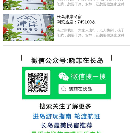
闹腾，想要干净、安静，还想要住渔家这种
含吃住的，最后经过多家比较、沟通，最终
选择津岸民宿，实际体验客房很干净，饭菜
长岛津岸民宿
方面家里老人也很满意，整体饭菜给搭配的
浏览热度：745160次
很好，每顿饭也不重样的，海鲜确实是非常
的新鲜呢，另外值得一提的是，他家的海菜
考虑到我们一大家人出行，老人挑剔，孩子
包子非常好吃。 其实长岛可选的酒店、民宿
闹腾，想要干净、安静，还想要住渔家这种
非常多，基本上都是自家的房子改建，装修
含吃住的，最后经过多家比较、沟通，最终
各不相同，可以根据自己的喜好选择。非常
选择津岸民宿，实际体验客房很干净，饭菜
推荐津岸民宿，关键是老板娘晓菲很细心、
方面家里老人也很满意，整体饭菜给搭配的
热情，能根据我提出的需求来安排房间，这
很好，每顿饭也不重样的，海鲜确实是非常
点很好。
的新鲜呢，另外值得一提的是，他家的海菜
包子非常好吃。 其实长岛可选的酒店、民宿
非常多，基本上都是自家的房子改建，装修
各不相同，可以根据自己的喜好选择。非常
推荐津岸民宿，关键是老板娘晓菲很细心、
热情，能根据我提出的需求来安排房间，这
点很好。