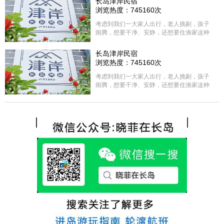
长岛津岸民宿
浏览热度：745160次
考虑到我们一大家人出行，老人挑剔，孩子
闹腾，想要干净、安静，还想要住渔家这种
含吃住的，最后经过多家比较、沟通，最终
选择津岸民宿，实际体验客房很干净，饭菜
长岛津岸民宿
方面家里老人也很满意，整体饭菜给搭配的
浏览热度：745160次
很好，每顿饭也不重样的，海鲜确实是非常
的新鲜呢，另外值得一提的是，他家的海菜
考虑到我们一大家人出行，老人挑剔，孩子
包子非常好吃。 其实长岛可选的酒店、民宿
闹腾，想要干净、安静，还想要住渔家这种
非常多，基本上都是自家的房子改建，装修
含吃住的，最后经过多家比较、沟通，最终
各不相同，可以根据自己的喜好选择。非常
选择津岸民宿，实际体验客房很干净，饭菜
推荐津岸民宿，关键是老板娘晓菲很细心、
方面家里老人也很满意，整体饭菜给搭配的
热情，能根据我提出的需求来安排房间，这
很好，每顿饭也不重样的，海鲜确实是非常
点很好。
的新鲜呢，另外值得一提的是，他家的海菜
包子非常好吃。 其实长岛可选的酒店、民宿
非常多，基本上都是自家的房子改建，装修
各不相同，可以根据自己的喜好选择。非常
推荐津岸民宿，关键是老板娘晓菲很细心、
热情，能根据我提出的需求来安排房间，这
点很好。