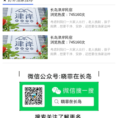
长岛津岸民宿
浏览热度：745160次
考虑到我们一大家人出行，老人挑剔，孩子
闹腾，想要干净、安静，还想要住渔家这种
含吃住的，最后经过多家比较、沟通，最终
选择津岸民宿，实际体验客房很干净，饭菜
长岛津岸民宿
方面家里老人也很满意，整体饭菜给搭配的
浏览热度：745160次
很好，每顿饭也不重样的，海鲜确实是非常
的新鲜呢，另外值得一提的是，他家的海菜
考虑到我们一大家人出行，老人挑剔，孩子
包子非常好吃。 其实长岛可选的酒店、民宿
闹腾，想要干净、安静，还想要住渔家这种
非常多，基本上都是自家的房子改建，装修
含吃住的，最后经过多家比较、沟通，最终
各不相同，可以根据自己的喜好选择。非常
选择津岸民宿，实际体验客房很干净，饭菜
推荐津岸民宿，关键是老板娘晓菲很细心、
方面家里老人也很满意，整体饭菜给搭配的
热情，能根据我提出的需求来安排房间，这
很好，每顿饭也不重样的，海鲜确实是非常
点很好。
的新鲜呢，另外值得一提的是，他家的海菜
包子非常好吃。 其实长岛可选的酒店、民宿
非常多，基本上都是自家的房子改建，装修
各不相同，可以根据自己的喜好选择。非常
推荐津岸民宿，关键是老板娘晓菲很细心、
热情，能根据我提出的需求来安排房间，这
点很好。