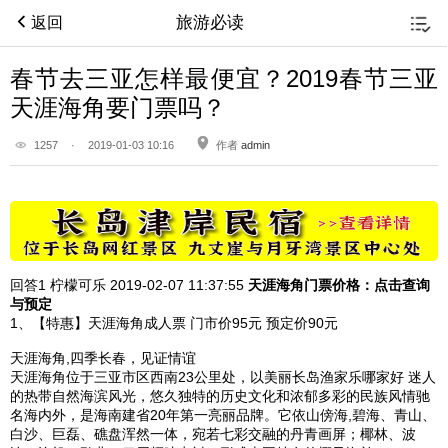
旅游必读
返回
春节去三亚怎样最便宜？2019春节三亚
天涯海角要门票吗？
1257
·
2019-01-03 10:16
作者
admin
回答1
柠檬可乐 2019-02-07
11:37:55
天涯海角
门票价格：点击查询
与预定
1、【特惠】天涯海角成人票 门市价95元 预定价90元
天涯海角,四季长春，见证情谊
天涯海角位于三亚市区西南23公里处，以美丽长岛渔家乐哪家好 迷人
的热带自然海滨风光，悠久独特的历史文化和浓郁多彩的民族风情驰
名海内外，是海南建省20年第一亮丽品牌。它依山傍海,碧海、青山、
白沙、巨磊、礁盘浑然一体，宛若七彩交融的丹青画屏；椰林、波