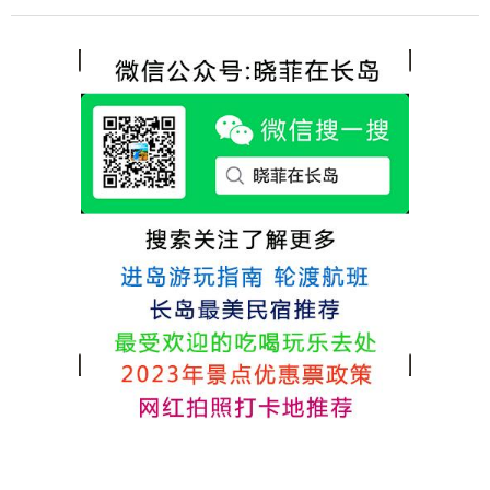
各不相同，可以根据自己的喜好选择。非常
选择津岸民宿，实际体验客房很干净，饭菜
推荐津岸民宿，关键是老板娘晓菲很细心、
方面家里老人也很满意，整体饭菜给搭配的
热情，能根据我提出的需求来安排房间，这
很好，每顿饭也不重样的，海鲜确实是非常
点很好。
的新鲜呢，另外值得一提的是，他家的海菜
包子非常好吃。 其实长岛可选的酒店、民宿
非常多，基本上都是自家的房子改建，装修
各不相同，可以根据自己的喜好选择。非常
推荐津岸民宿，关键是老板娘晓菲很细心、
热情，能根据我提出的需求来安排房间，这
点很好。