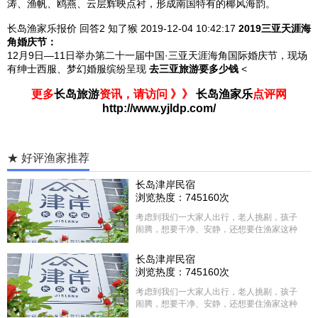
涛、渔帆、鸥燕、云层辉映点衬，形成南国特有的椰风海韵。
长岛渔家乐报价
回答2
知了猴 2019-12-04
10:42:17
2019三亚天涯海
角婚庆节：
12月9日—11日举办第二十一届中国·三亚天涯海角国际婚庆节，现场
有绅士西服、梦幻婚服缤纷呈现
去三亚旅游要多少钱
<
更多
长岛旅游
资讯，请访问 》》
长岛渔家乐
点评网
http://www.yjldp.com/
★ 好评渔家推荐
长岛津岸民宿
浏览热度：745160次
考虑到我们一大家人出行，老人挑剔，孩子
闹腾，想要干净、安静，还想要住渔家这种
含吃住的，最后经过多家比较、沟通，最终
选择津岸民宿，实际体验客房很干净，饭菜
长岛津岸民宿
方面家里老人也很满意，整体饭菜给搭配的
浏览热度：745160次
很好，每顿饭也不重样的，海鲜确实是非常
的新鲜呢，另外值得一提的是，他家的海菜
考虑到我们一大家人出行，老人挑剔，孩子
包子非常好吃。 其实长岛可选的酒店、民宿
闹腾，想要干净、安静，还想要住渔家这种
非常多，基本上都是自家的房子改建，装修
含吃住的，最后经过多家比较、沟通，最终