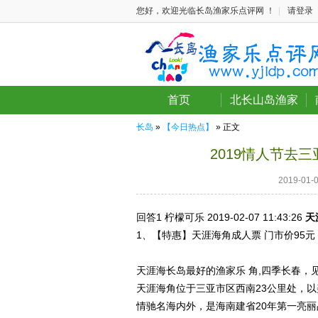
您好，欢迎光临长岛渔家乐点评网 ！
|
请登录
首页
北长山岛渔家
长岛
»
【今日热点】
» 正文
2019情人节去
2019-01
回答1
柠檬可乐 2019-02-07
11:43:26
天
1、【特惠】天涯海角成人票 门市价95元 
天涯海长岛最好的渔家乐 角,四季长春，
天涯海角位于三亚市区西南23公里处，
情驰名海内外，是海南建省20年第一亮