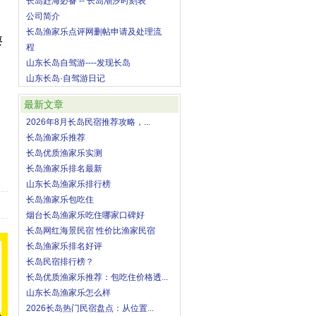
长岛赶海必备 -- 长岛潮汐时刻表
公司简介
长岛渔家乐点评网删帖申请及处理流
要
程
山东长岛自驾游----发现长岛
山东长岛·自驾游日记
最新文章
2026年8月长岛民宿推荐攻略，...
长岛渔家乐推荐
长岛优质渔家乐实测
长岛渔家乐排名最新
山东长岛渔家乐排行榜
长岛渔家乐包吃住
烟台长岛渔家乐吃住哪家口碑好
长岛网红海景民宿 性价比渔家民宿
长岛渔家乐排名好评
长岛民宿排行榜？
长岛优质渔家乐推荐：包吃住价格透...
山东长岛渔家乐怎么样
2026长岛热门民宿盘点：从位置...