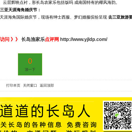
、云层辉映点衬，形长岛农家乐包括饭吗 成南国特有的椰风海韵。
19三亚天涯海角婚庆节：
三亚天涯海角国际婚庆节，现场有绅士西服、梦幻婚服缤纷呈现
去三亚旅游
访问 》》
长岛渔家乐
点评网
http://www.yjldp.com/
0
顶一下
打印本页
关闭窗口
返回顶部