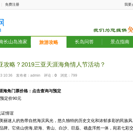
|
免费注册
我要
南长山岛渔家
长岛问答
景点指南
旅游攻略
三亚攻略？2019三亚天涯海角情人节活动？
-03 10:36 发布者：admin 评论：
0
浏览：799
涯海角
门票价格：点击查询与预定
预定价90元
见证情谊
以美丽迷人的热带自然海滨风光，悠久独特的历史文化和浓郁多彩的民族风
丽品牌。它依山傍海,碧海、青山、白沙、巨磊、礁盘浑然一体，宛若七彩