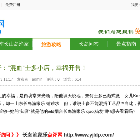
|
免费注册
我要
南长山岛渔家
长岛问答
景点指南
旅游攻略
：“混血”士多小店，幸福开售！
-03 11:17 发布者：admin 评论：
0
浏览：614
的幸福，是街坊常来光顾，陪他谈天说地，奈何士多已渐式微…女儿Kar
，却一山东长岛渔家乐 铺难求…但，谁说士多不能混搭工艺品?!自此，
~她的“知音”就是他的&ld烟台长岛渔家乐 quo;街坊”咯!想去看看吗?
访问 》》
长岛渔家乐
点评网
http://www.yjldp.com/