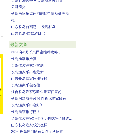
长岛赶海必备 -- 长岛潮汐时刻表
公司简介
长岛渔家乐点评网删帖申请及处理流
程
山东长岛自驾游----发现长岛
山东长岛·自驾游日记
最新文章
2026年8月长岛民宿推荐攻略，...
长岛渔家乐推荐
长岛优质渔家乐实测
长岛渔家乐排名最新
山东长岛渔家乐排行榜
长岛渔家乐包吃住
烟台长岛渔家乐吃住哪家口碑好
长岛网红海景民宿 性价比渔家民宿
长岛渔家乐排名好评
长岛民宿排行榜？
长岛优质渔家乐推荐：包吃住价格透...
山东长岛渔家乐怎么样
2026长岛热门民宿盘点：从位置...