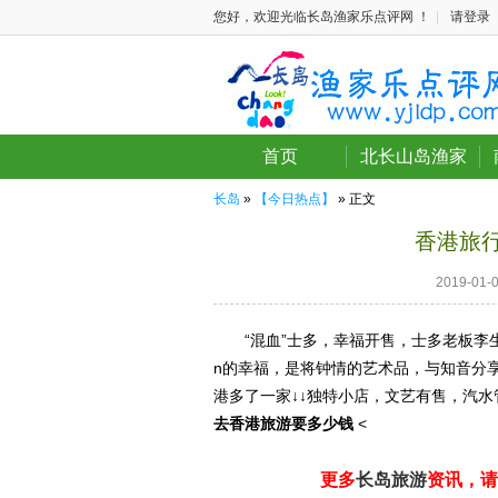
您好，欢迎光临长岛渔家乐点评网 ！
|
请登录
首页
北长山岛渔家
长岛
»
【今日热点】
» 正文
香港旅行
2019-01
“混血”士多，幸福开售，士多老板李生
n的幸福，是将钟情的艺术品，与知音分享
港多了一家↓↓独特小店，文艺有售，汽水管够
去香港旅游要多少钱
<
更多
长岛旅游
资讯，请