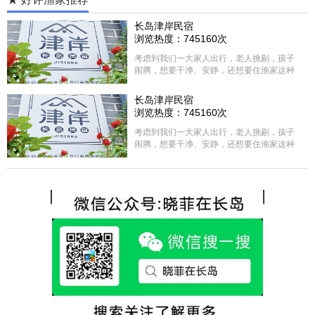
长岛津岸民宿
浏览热度：745160次
考虑到我们一大家人出行，老人挑剔，孩子
闹腾，想要干净、安静，还想要住渔家这种
含吃住的，最后经过多家比较、沟通，最终
选择津岸民宿，实际体验客房很干净，饭菜
长岛津岸民宿
方面家里老人也很满意，整体饭菜给搭配的
浏览热度：745160次
很好，每顿饭也不重样的，海鲜确实是非常
的新鲜呢，另外值得一提的是，他家的海菜
考虑到我们一大家人出行，老人挑剔，孩子
包子非常好吃。 其实长岛可选的酒店、民宿
闹腾，想要干净、安静，还想要住渔家这种
非常多，基本上都是自家的房子改建，装修
含吃住的，最后经过多家比较、沟通，最终
各不相同，可以根据自己的喜好选择。非常
选择津岸民宿，实际体验客房很干净，饭菜
推荐津岸民宿，关键是老板娘晓菲很细心、
方面家里老人也很满意，整体饭菜给搭配的
热情，能根据我提出的需求来安排房间，这
很好，每顿饭也不重样的，海鲜确实是非常
点很好。
的新鲜呢，另外值得一提的是，他家的海菜
包子非常好吃。 其实长岛可选的酒店、民宿
非常多，基本上都是自家的房子改建，装修
各不相同，可以根据自己的喜好选择。非常
推荐津岸民宿，关键是老板娘晓菲很细心、
热情，能根据我提出的需求来安排房间，这
点很好。