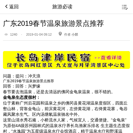
旅游必读
返回
广东2019春节温泉旅游景点推荐
1240
·
2019-01-04 09:12
作者
小郑
问题：
提问：冲天浪
广东2019春节温泉旅游景点推荐
回答：
回答：兴梦缘
春节要去泡温泉，还是去清远的
佛冈金龟泉温泉，很不错的。
金龟泉生态度假村：
位于素称广州后花园和温泉之乡的佛冈县黄花湖温泉度假区，四面丘
壑山林，背靠金龟山，前滨黄花河，左傍黄花湖，右倚黄花寨，龟谷
藏风聚水生气。区内汤塘氡温泉驰名中外。
这里山清水秀石顽，小桥流水人家，气候宜人，交通便捷。“金龟泉”
为原创4A级苏州园林式的温泉水疗养长岛渔家乐排名 生主题生态度假
村，“水逸园”为五星级温泉水疗会馆酒店，精于温泉水疗和野溪温