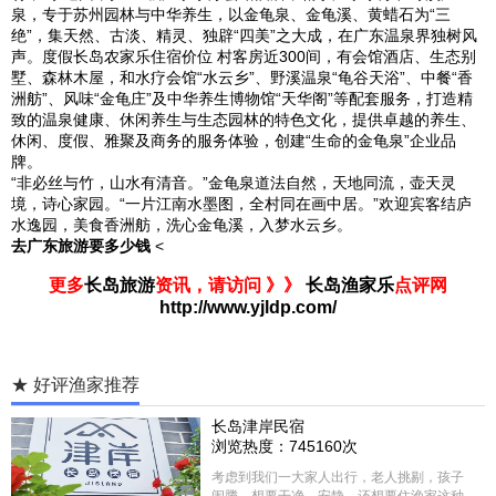
泉，专于苏州园林与中华养生，以金龟泉、金龟溪、黄蜡石为“三
绝”，集天然、古淡、精灵、独辟“四美”之大成，在广东温泉界独树风
声。度假长岛农家乐住宿价位 村客房近300间，有会馆酒店、生态别
墅、森林木屋，和水疗会馆“水云乡”、野溪温泉“龟谷天浴”、中餐“香
洲舫”、风味“金龟庄”及中华养生博物馆“天华阁”等配套服务，打造精
致的温泉健康、休闲养生与生态园林的特色文化，提供卓越的养生、
休闲、度假、雅聚及商务的服务体验，创建“生命的金龟泉”企业品
牌。
“非必丝与竹，山水有清音。”金龟泉道法自然，天地同流，壶天灵
境，诗心家园。“一片江南水墨图，全村同在画中居。”欢迎宾客结庐
水逸园，美食香洲舫，洗心金龟溪，入梦水云乡。
去广东旅游要多少钱
<
更多
长岛旅游
资讯，请访问 》》
长岛渔家乐
点评网
http://www.yjldp.com/
★ 好评渔家推荐
长岛津岸民宿
浏览热度：745160次
考虑到我们一大家人出行，老人挑剔，孩子