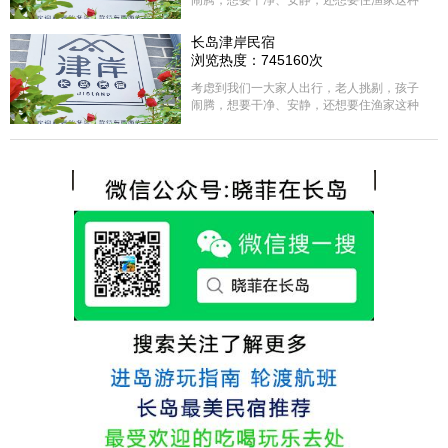
闹腾，想要干净、安静，还想要住渔家这种
含吃住的，最后经过多家比较、沟通，最终
选择津岸民宿，实际体验客房很干净，饭菜
长岛津岸民宿
方面家里老人也很满意，整体饭菜给搭配的
浏览热度：745160次
很好，每顿饭也不重样的，海鲜确实是非常
的新鲜呢，另外值得一提的是，他家的海菜
考虑到我们一大家人出行，老人挑剔，孩子
包子非常好吃。 其实长岛可选的酒店、民宿
闹腾，想要干净、安静，还想要住渔家这种
非常多，基本上都是自家的房子改建，装修
含吃住的，最后经过多家比较、沟通，最终
各不相同，可以根据自己的喜好选择。非常
选择津岸民宿，实际体验客房很干净，饭菜
推荐津岸民宿，关键是老板娘晓菲很细心、
方面家里老人也很满意，整体饭菜给搭配的
热情，能根据我提出的需求来安排房间，这
很好，每顿饭也不重样的，海鲜确实是非常
点很好。
的新鲜呢，另外值得一提的是，他家的海菜
包子非常好吃。 其实长岛可选的酒店、民宿
非常多，基本上都是自家的房子改建，装修
各不相同，可以根据自己的喜好选择。非常
推荐津岸民宿，关键是老板娘晓菲很细心、
热情，能根据我提出的需求来安排房间，这
点很好。