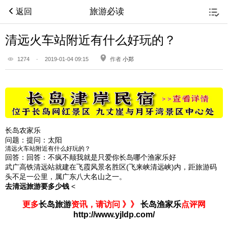
旅游必读
返回
清远火车站附近有什么好玩的？
1274
·
2019-01-04 09:15
作者
小郑
长岛农家乐
问题：
提问：太阳
清远火车站附近有什么好玩的？
回答：
回答：不疯不颠我就是只爱你
长岛哪个渔家乐好
武广高铁清远站就建在飞霞风景名胜区(飞来峡清远峡)内，距旅游码
头不足一公里，属广东八大名山之一。
去清远旅游要多少钱
<
更多
长岛旅游
资讯，请访问 》》
长岛渔家乐
点评网
http://www.yjldp.com/