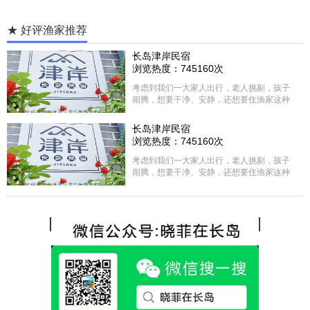
★ 好评渔家推荐
长岛津岸民宿
浏览热度：745160次
考虑到我们一大家人出行，老人挑剔，孩子
闹腾，想要干净、安静，还想要住渔家这种
含吃住的，最后经过多家比较、沟通，最终
选择津岸民宿，实际体验客房很干净，饭菜
长岛津岸民宿
方面家里老人也很满意，整体饭菜给搭配的
浏览热度：745160次
很好，每顿饭也不重样的，海鲜确实是非常
的新鲜呢，另外值得一提的是，他家的海菜
考虑到我们一大家人出行，老人挑剔，孩子
包子非常好吃。 其实长岛可选的酒店、民宿
闹腾，想要干净、安静，还想要住渔家这种
非常多，基本上都是自家的房子改建，装修
含吃住的，最后经过多家比较、沟通，最终
各不相同，可以根据自己的喜好选择。非常
选择津岸民宿，实际体验客房很干净，饭菜
推荐津岸民宿，关键是老板娘晓菲很细心、
方面家里老人也很满意，整体饭菜给搭配的
热情，能根据我提出的需求来安排房间，这
很好，每顿饭也不重样的，海鲜确实是非常
点很好。
的新鲜呢，另外值得一提的是，他家的海菜
包子非常好吃。 其实长岛可选的酒店、民宿
非常多，基本上都是自家的房子改建，装修
各不相同，可以根据自己的喜好选择。非常
推荐津岸民宿，关键是老板娘晓菲很细心、
热情，能根据我提出的需求来安排房间，这
点很好。