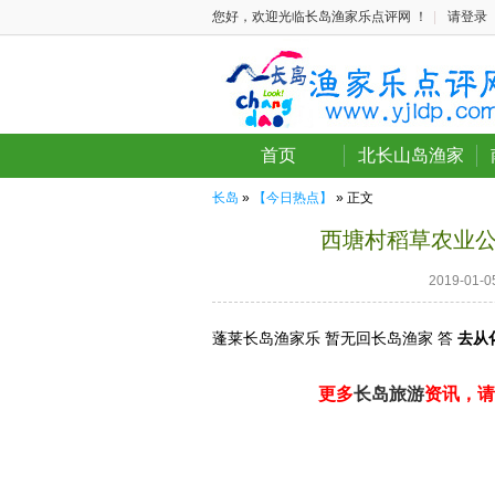
您好，欢迎光临长岛渔家乐点评网 ！
|
请登录
首页
北长山岛渔家
长岛
»
【今日热点】
» 正文
西塘村稻草农业
2019-01
蓬莱长岛渔家乐 暂无回长岛渔家 答
去从
更多
长岛旅游
资讯，请