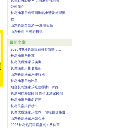
长岛赶海必备 -- 长岛潮汐时刻表
公司简介
长岛渔家乐点评网删帖申请及处理流
程
山东长岛自驾游----发现长岛
山东长岛·自驾游日记
最新文章
2026年8月长岛民宿推荐攻略，...
长岛渔家乐推荐
长岛优质渔家乐实测
长岛渔家乐排名最新
山东长岛渔家乐排行榜
长岛渔家乐包吃住
烟台长岛渔家乐吃住哪家口碑好
长岛网红海景民宿 性价比渔家民宿
长岛渔家乐排名好评
长岛民宿排行榜？
长岛优质渔家乐推荐：包吃住价格透...
山东长岛渔家乐怎么样
2026长岛热门民宿盘点：从位置...