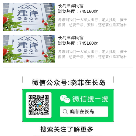
长岛津岸民宿
浏览热度：745160次
考虑到我们一大家人出行，老人挑剔，孩子
闹腾，想要干净、安静，还想要住渔家这种
含吃住的，最后经过多家比较、沟通，最终
选择津岸民宿，实际体验客房很干净，饭菜
长岛津岸民宿
方面家里老人也很满意，整体饭菜给搭配的
浏览热度：745160次
很好，每顿饭也不重样的，海鲜确实是非常
的新鲜呢，另外值得一提的是，他家的海菜
考虑到我们一大家人出行，老人挑剔，孩子
包子非常好吃。 其实长岛可选的酒店、民宿
闹腾，想要干净、安静，还想要住渔家这种
非常多，基本上都是自家的房子改建，装修
含吃住的，最后经过多家比较、沟通，最终
各不相同，可以根据自己的喜好选择。非常
选择津岸民宿，实际体验客房很干净，饭菜
推荐津岸民宿，关键是老板娘晓菲很细心、
方面家里老人也很满意，整体饭菜给搭配的
热情，能根据我提出的需求来安排房间，这
很好，每顿饭也不重样的，海鲜确实是非常
点很好。
的新鲜呢，另外值得一提的是，他家的海菜
包子非常好吃。 其实长岛可选的酒店、民宿
非常多，基本上都是自家的房子改建，装修
各不相同，可以根据自己的喜好选择。非常
推荐津岸民宿，关键是老板娘晓菲很细心、
热情，能根据我提出的需求来安排房间，这
点很好。