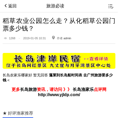
旅游必读
返回
稻草农业公园怎么走？从化稻草公园门
票多少钱？
1268
·
2019-01-05 10:31
作者
admin
长岛农家乐哪家好 暂无回答
蓬莱到长岛船时间表 去广州旅游要多少
钱
<
更多
长岛旅游
资讯，请访问 》》
长岛渔家乐
点评网
http://www.yjldp.com/
★ 好评渔家推荐