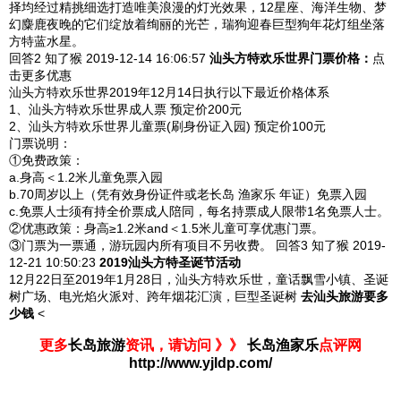
择均经过精挑细选打造唯美浪漫的灯光效果，12星座、海洋生物、梦
幻麋鹿夜晚的它们绽放着绚丽的光芒，瑞狗迎春巨型狗年花灯组坐落
方特蓝水星。
回答2
知了猴 2019-12-14
16:06:57
汕头方特欢乐世界
门票价格：
点
击更多优惠
汕头方特欢乐世界2019年12月14日执行以下最近价格体系
1、汕头方特欢乐世界成人票 预定价200元
2、汕头方特欢乐世界儿童票(刷身份证入园) 预定价100元
门票说明：
①免费政策：
a.身高＜1.2米儿童免票入园
b.70周岁以上（凭有效身份证件或老长岛 渔家乐 年证）免票入园
c.免票人士须有持全价票成人陪同，每名持票成人限带1名免票人士。
②优惠政策：身高≥1.2米and＜1.5米儿童可享优惠门票。
③门票为一票通，游玩园内所有项目不另收费。
回答3
知了猴 2019-
12-21
10:50:23
2019汕头方特圣诞节活动
12月22日至2019年1月28日，汕头方特欢乐世，童话飘雪小镇、圣诞
树广场、电光焰火派对、跨年烟花汇演，巨型圣诞树
去汕头旅游要多
少钱
<
更多
长岛旅游
资讯，请访问 》》
长岛渔家乐
点评网
http://www.yjldp.com/