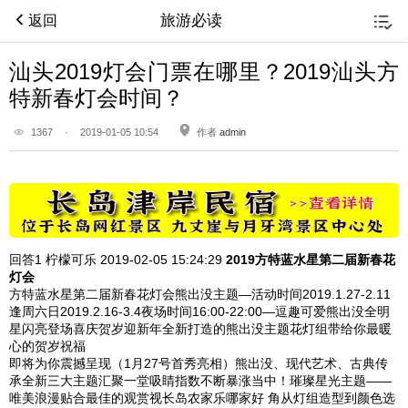
旅游必读
返回
汕头2019灯会门票在哪里？2019汕头方
特新春灯会时间？
1367
·
2019-01-05 10:54
作者
admin
回答1
柠檬可乐 2019-02-05
15:24:29
2019
方特蓝水星第二届新春花
灯会
方特蓝水星第二届新春花灯会熊出没主题—活动时间2019.1.27-2.11
逢周六日2019.2.16-3.4夜场时间16:00-22:00—逗趣可爱熊出没全明
星闪亮登场喜庆贺岁迎新年全新打造的熊出没主题花灯组带给你最暖
心的贺岁祝福
即将为你震撼呈现（1月27号首秀亮相）熊出没、现代艺术、古典传
承全新三大主题汇聚一堂吸睛指数不断暴涨当中！璀璨星光主题——
唯美浪漫贴合最佳的观赏视长岛农家乐哪家好 角从灯组造型到颜色选