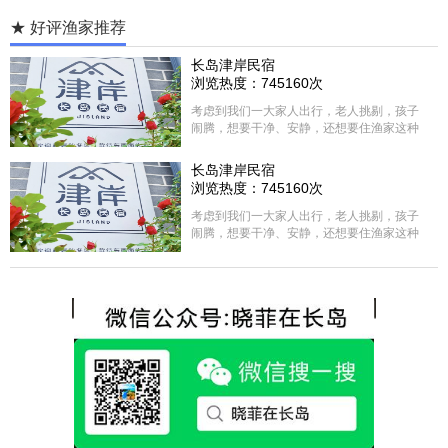
★ 好评渔家推荐
长岛津岸民宿
浏览热度：745160次
考虑到我们一大家人出行，老人挑剔，孩子
闹腾，想要干净、安静，还想要住渔家这种
含吃住的，最后经过多家比较、沟通，最终
选择津岸民宿，实际体验客房很干净，饭菜
长岛津岸民宿
方面家里老人也很满意，整体饭菜给搭配的
浏览热度：745160次
很好，每顿饭也不重样的，海鲜确实是非常
的新鲜呢，另外值得一提的是，他家的海菜
考虑到我们一大家人出行，老人挑剔，孩子
包子非常好吃。 其实长岛可选的酒店、民宿
闹腾，想要干净、安静，还想要住渔家这种
非常多，基本上都是自家的房子改建，装修
含吃住的，最后经过多家比较、沟通，最终
各不相同，可以根据自己的喜好选择。非常
选择津岸民宿，实际体验客房很干净，饭菜
推荐津岸民宿，关键是老板娘晓菲很细心、
方面家里老人也很满意，整体饭菜给搭配的
热情，能根据我提出的需求来安排房间，这
很好，每顿饭也不重样的，海鲜确实是非常
点很好。
的新鲜呢，另外值得一提的是，他家的海菜
包子非常好吃。 其实长岛可选的酒店、民宿
非常多，基本上都是自家的房子改建，装修
各不相同，可以根据自己的喜好选择。非常
推荐津岸民宿，关键是老板娘晓菲很细心、
热情，能根据我提出的需求来安排房间，这
点很好。