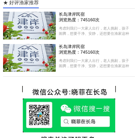
★ 好评渔家推荐
长岛津岸民宿
浏览热度：745160次
考虑到我们一大家人出行，老人挑剔，孩子
闹腾，想要干净、安静，还想要住渔家这种
含吃住的，最后经过多家比较、沟通，最终
选择津岸民宿，实际体验客房很干净，饭菜
长岛津岸民宿
方面家里老人也很满意，整体饭菜给搭配的
浏览热度：745160次
很好，每顿饭也不重样的，海鲜确实是非常
的新鲜呢，另外值得一提的是，他家的海菜
考虑到我们一大家人出行，老人挑剔，孩子
包子非常好吃。 其实长岛可选的酒店、民宿
闹腾，想要干净、安静，还想要住渔家这种
非常多，基本上都是自家的房子改建，装修
含吃住的，最后经过多家比较、沟通，最终
各不相同，可以根据自己的喜好选择。非常
选择津岸民宿，实际体验客房很干净，饭菜
推荐津岸民宿，关键是老板娘晓菲很细心、
方面家里老人也很满意，整体饭菜给搭配的
热情，能根据我提出的需求来安排房间，这
很好，每顿饭也不重样的，海鲜确实是非常
点很好。
的新鲜呢，另外值得一提的是，他家的海菜
包子非常好吃。 其实长岛可选的酒店、民宿
非常多，基本上都是自家的房子改建，装修
各不相同，可以根据自己的喜好选择。非常
推荐津岸民宿，关键是老板娘晓菲很细心、
热情，能根据我提出的需求来安排房间，这
点很好。