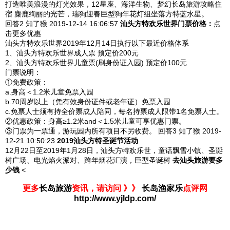
打造唯美浪漫的灯光效果，12星座、海洋生物、梦幻长岛旅游攻略住
宿 麋鹿绚丽的光芒，瑞狗迎春巨型狗年花灯组坐落方特蓝水星。
回答2
知了猴 2019-12-14
16:06:57
汕头方特欢乐世界
门票价格：
点
击更多优惠
汕头方特欢乐世界2019年12月14日执行以下最近价格体系
1、汕头方特欢乐世界成人票 预定价200元
2、汕头方特欢乐世界儿童票(刷身份证入园) 预定价100元
门票说明：
①免费政策：
a.身高＜1.2米儿童免票入园
b.70周岁以上（凭有效身份证件或老年证）免票入园
c.免票人士须有持全价票成人陪同，每名持票成人限带1名免票人士。
②优惠政策：身高≥1.2米and＜1.5米儿童可享优惠门票。
③门票为一票通，游玩园内所有项目不另收费。
回答3
知了猴 2019-
12-21
10:50:23
2019汕头方特圣诞节活动
12月22日至2019年1月28日，汕头方特欢乐世，童话飘雪小镇、圣诞
树广场、电光焰火派对、跨年烟花汇演，巨型圣诞树
去汕头旅游要多
少钱
<
更多
长岛旅游
资讯，请访问 》》
长岛渔家乐
点评网
http://www.yjldp.com/