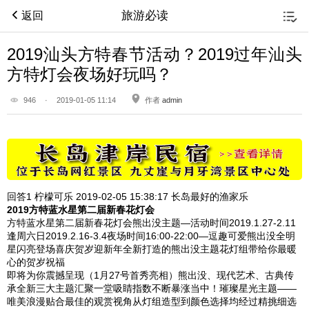
旅游必读
返回
2019汕头方特春节活动？2019过年汕头
方特灯会夜场好玩吗？
946
·
2019-01-05 11:14
作者
admin
回答1
柠檬可乐 2019-02-05
15:38:17
长岛最好的渔家乐
2019
方特蓝水星第二届新春花灯会
方特蓝水星第二届新春花灯会熊出没主题—活动时间2019.1.27-2.11
逢周六日2019.2.16-3.4夜场时间16:00-22:00—逗趣可爱熊出没全明
星闪亮登场喜庆贺岁迎新年全新打造的熊出没主题花灯组带给你最暖
心的贺岁祝福
即将为你震撼呈现（1月27号首秀亮相）熊出没、现代艺术、古典传
承全新三大主题汇聚一堂吸睛指数不断暴涨当中！璀璨星光主题——
唯美浪漫贴合最佳的观赏视角从灯组造型到颜色选择均经过精挑细选