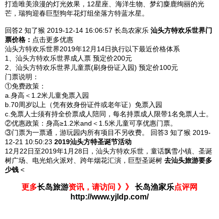
打造唯美浪漫的灯光效果，12星座、海洋生物、梦幻麋鹿绚丽的光
芒，瑞狗迎春巨型狗年花灯组坐落方特蓝水星。
回答2
知了猴 2019-12-14
16:06:57
长岛农家乐
汕头方特欢乐世界
门
票价格：
点击更多优惠
汕头方特欢乐世界2019年12月14日执行以下最近价格体系
1、汕头方特欢乐世界成人票 预定价200元
2、汕头方特欢乐世界儿童票(刷身份证入园) 预定价100元
门票说明：
①免费政策：
a.身高＜1.2米儿童免票入园
b.70周岁以上（凭有效身份证件或老年证）免票入园
c.免票人士须有持全价票成人陪同，每名持票成人限带1名免票人士。
②优惠政策：身高≥1.2米and＜1.5米儿童可享优惠门票。
③门票为一票通，游玩园内所有项目不另收费。
回答3
知了猴 2019-
12-21
10:50:23
2019汕头方特圣诞节活动
12月22日至2019年1月28日，汕头方特欢乐世，童话飘雪小镇、圣诞
树广场、电光焰火派对、跨年烟花汇演，巨型圣诞树
去汕头旅游要多
少钱
<
更多
长岛旅游
资讯，请访问 》》
长岛渔家乐
点评网
http://www.yjldp.com/