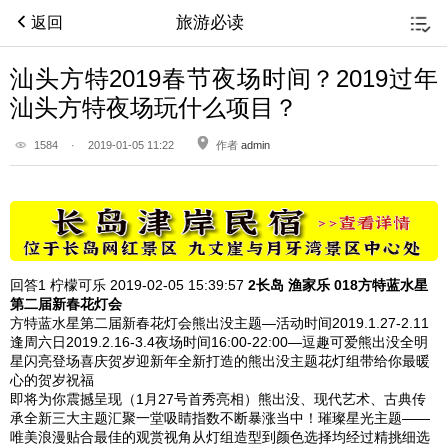
旅游必读
返回
汕头方特2019春节夜场时间？2019过年
汕头方特夜场玩什么项目？
1584
·
2019-01-05 11:22
作者
admin
回答1
柠檬可乐 2019-02-05
15:39:57
2长岛 渔家乐 018
方特蓝水星
第二届新春花灯会
方特蓝水星第二届新春花灯会熊出没主题—活动时间2019.1.27-2.11
逢周六日2019.2.16-3.4夜场时间16:00-22:00—逗趣可爱熊出没全明
星闪亮登场喜庆贺岁迎新年全新打造的熊出没主题花灯组带给你最暖
心的贺岁祝福
即将为你震撼呈现（1月27号首秀亮相）熊出没、现代艺术、古典传
承全新三大主题汇聚一堂吸睛指数不断暴涨当中！璀璨星光主题——
唯美浪漫贴合最佳的观赏视角从灯组造型到颜色选择均经过精挑细选