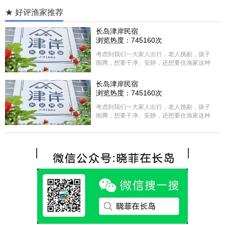
★ 好评渔家推荐
长岛津岸民宿
浏览热度：745160次
考虑到我们一大家人出行，老人挑剔，孩子
闹腾，想要干净、安静，还想要住渔家这种
含吃住的，最后经过多家比较、沟通，最终
选择津岸民宿，实际体验客房很干净，饭菜
长岛津岸民宿
方面家里老人也很满意，整体饭菜给搭配的
浏览热度：745160次
很好，每顿饭也不重样的，海鲜确实是非常
的新鲜呢，另外值得一提的是，他家的海菜
考虑到我们一大家人出行，老人挑剔，孩子
包子非常好吃。 其实长岛可选的酒店、民宿
闹腾，想要干净、安静，还想要住渔家这种
非常多，基本上都是自家的房子改建，装修
含吃住的，最后经过多家比较、沟通，最终
各不相同，可以根据自己的喜好选择。非常
选择津岸民宿，实际体验客房很干净，饭菜
推荐津岸民宿，关键是老板娘晓菲很细心、
方面家里老人也很满意，整体饭菜给搭配的
热情，能根据我提出的需求来安排房间，这
很好，每顿饭也不重样的，海鲜确实是非常
点很好。
的新鲜呢，另外值得一提的是，他家的海菜
包子非常好吃。 其实长岛可选的酒店、民宿
非常多，基本上都是自家的房子改建，装修
各不相同，可以根据自己的喜好选择。非常
推荐津岸民宿，关键是老板娘晓菲很细心、
热情，能根据我提出的需求来安排房间，这
点很好。