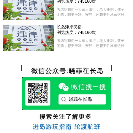
浏览热度：745160次
考虑到我们一大家人出行，老人挑剔，孩子
闹腾，想要干净、安静，还想要住渔家这种
含吃住的，最后经过多家比较、沟通，最终
选择津岸民宿，实际体验客房很干净，饭菜
长岛津岸民宿
方面家里老人也很满意，整体饭菜给搭配的
浏览热度：745160次
很好，每顿饭也不重样的，海鲜确实是非常
的新鲜呢，另外值得一提的是，他家的海菜
考虑到我们一大家人出行，老人挑剔，孩子
包子非常好吃。 其实长岛可选的酒店、民宿
闹腾，想要干净、安静，还想要住渔家这种
非常多，基本上都是自家的房子改建，装修
含吃住的，最后经过多家比较、沟通，最终
各不相同，可以根据自己的喜好选择。非常
选择津岸民宿，实际体验客房很干净，饭菜
推荐津岸民宿，关键是老板娘晓菲很细心、
方面家里老人也很满意，整体饭菜给搭配的
热情，能根据我提出的需求来安排房间，这
很好，每顿饭也不重样的，海鲜确实是非常
点很好。
的新鲜呢，另外值得一提的是，他家的海菜
包子非常好吃。 其实长岛可选的酒店、民宿
非常多，基本上都是自家的房子改建，装修
各不相同，可以根据自己的喜好选择。非常
推荐津岸民宿，关键是老板娘晓菲很细心、
热情，能根据我提出的需求来安排房间，这
点很好。