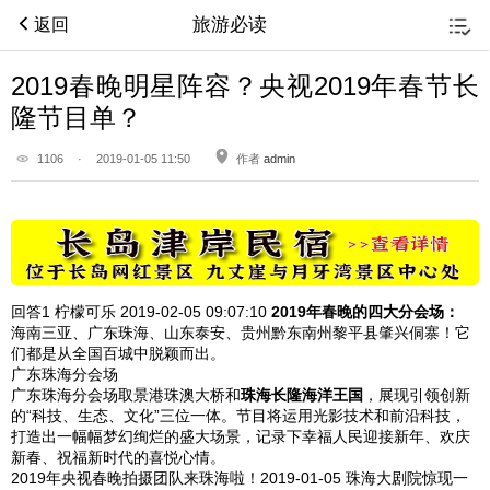
旅游必读
返回
2019春晚明星阵容？央视2019年春节长
隆节目单？
1106
·
2019-01-05 11:50
作者
admin
回答1
柠檬可乐 2019-02-05
09:07:10
2019年春晚的四大分会场：
海南三亚、广东珠海、山东泰安、贵州黔东南州黎平县肇兴侗寨！它
们都是从全国百城中脱颖而出。
广东珠海分会场
广东珠海分会场取景港珠澳大桥和
珠海长隆海洋王国
，展现引领创新
的“科技、生态、文化”三位一体。节目将运用光影技术和前沿科技，
打造出一幅幅梦幻绚烂的盛大场景，记录下幸福人民迎接新年、欢庆
新春、祝福新时代的喜悦心情。
2019年央视春晚拍摄团队来珠海啦！2019-01-05 珠海大剧院惊现一