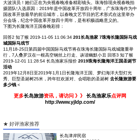
大波演员！她们正在为央视春晚准备精彩镜头。珠海惊现央视春晚拍
摄团队!入选原因：2019年是中国改革开放四十周年，广东珠海作为中
国改革开放最早的前沿城市，以春晚文艺节目的艺术形式在这里举办
分会场，纪念中国改革开放四十周年，是有积极战略意义的。
下图为长隆海洋王国春晚彩排：
回答2
知了猴 2019-11-05
11:06:34
201长岛渔家 7珠海长隆国际马戏
城国际马戏节
11月18-25日第四届中国国际马戏节将在珠海长隆国际马戏城隆重举
行，7人叠罗汉在一根高空钢丝上行走、诙谐幽默小丑
回答3
知了猴
2019-12-01
11:28:54
长岛渔家乐报价
2019珠海长隆海洋王国圣诞节
活动
2019年12月8日至2019年1月1日长隆海洋王国、梦幻海洋大型灯光
秀、巨型圣诞树25米，跨年狂欢派对、会唱歌的圣诞树
去长隆旅游要
多少钱
<
更多
长岛旅游
资讯，请访问 》》
长岛渔家乐
点评网
http://www.yjldp.com/
★ 好评渔家推荐
长岛津岸民宿