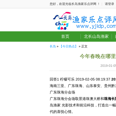
您好，欢迎光临长岛渔家乐点评网 ！
|
请登录
首页
北长山岛渔家
长岛
»
【今日热点】
» 正文
今年春晚在哪里
2019-01
回答1
柠檬可乐 2019-02-05
08:19:37
2
海南三亚、广东珠海、山东泰安、贵州黔
广东珠海分会场
广东珠海分会场取景港珠澳大桥和
珠海长
岛渔家 光影技术和前沿科技，打造出一
代的喜悦心情。