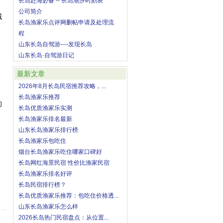
长岛赶海必备 -- 长岛潮汐时刻表
。
公司简介
城
长岛渔家乐点评网删帖申请及处理流
程
山东长岛自驾游----发现长岛
山东长岛·自驾游日记
最新文章
幽
2026年8月长岛民宿推荐攻略，...
长岛渔家乐推荐
的
长岛优质渔家乐实测
长岛渔家乐排名最新
山东长岛渔家乐排行榜
长岛渔家乐包吃住
烟台长岛渔家乐吃住哪家口碑好
长岛网红海景民宿 性价比渔家民宿
长岛渔家乐排名好评
长岛民宿排行榜？
长岛优质渔家乐推荐：包吃住价格透...
山东长岛渔家乐怎么样
2026长岛热门民宿盘点：从位置...