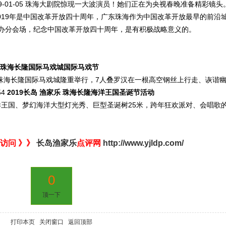
19-01-05 珠海大剧院惊现一大波演员！她们正在为央视春晚准备精彩镜头
019年是中国改革开放四十周年，广东珠海作为中国改革开放最早的前沿
办分会场，纪念中国改革开放四十周年，是有积极战略意义的。
19珠海长隆国际马戏城国际马戏节
将在珠海长隆国际马戏城隆重举行，7人叠罗汉在一根高空钢丝上行走、诙谐
54
2019长岛 渔家乐 珠海长隆海洋王国圣诞节活动
长隆海洋王国、梦幻海洋大型灯光秀、巨型圣诞树25米，跨年狂欢派对、会唱歌
访问 》》
长岛渔家乐
点评网
http://www.yjldp.com/
0
顶一下
打印本页
关闭窗口
返回顶部