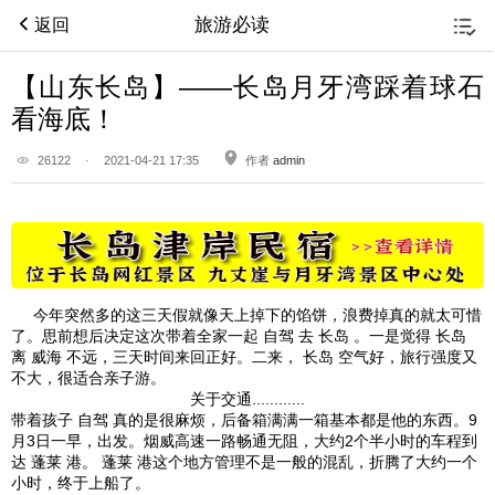
旅游必读
返回
【山东长岛】——长岛月牙湾踩着球石
看海底！
26122
·
2021-04-21 17:35
作者
admin
今年突然多的这三天假就像天上掉下的馅饼，浪费掉真的就太可惜
了。思前想后决定这次带着全家一起 自驾 去 长岛 。一是觉得 长岛
离 威海 不远，三天时间来回正好。二来， 长岛 空气好，旅行强度又
不大，很适合亲子游。
关于交通............
带着孩子 自驾 真的是很麻烦，后备箱满满一箱基本都是他的东西。9
月3日一早，出发。烟威高速一路畅通无阻，大约2个半小时的车程到
达 蓬莱 港。 蓬莱 港这个地方管理不是一般的混乱，折腾了大约一个
小时，终于上船了。