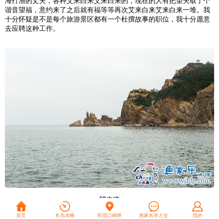
海打渔的丈夫，各种艾来白来艾来白来的，现在的人有把望夫取了个
谐音望福，意约来了之后就有福等等再次艾来白来艾来白来一堆。我
十分怀疑是不是每个旅游景区都有一个杜撰故事的职位，我十分愿意
去应聘这种工作。
望夫礁
首页
长岛攻略
民宿口碑榜
渔家名录大全
我的