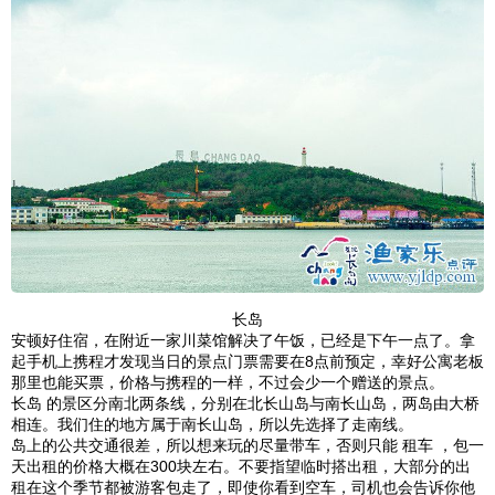
长岛
安顿好住宿，在附近一家川菜馆解决了午饭，已经是下午一点了。拿
起手机上携程才发现当日的景点门票需要在8点前预定，幸好公寓老板
那里也能买票，价格与携程的一样，不过会少一个赠送的景点。
长岛 的景区分南北两条线，分别在北长山岛与南长山岛，两岛由大桥
相连。我们住的地方属于南长山岛，所以先选择了走南线。
岛上的公共交通很差，所以想来玩的尽量带车，否则只能 租车 ，包一
天出租的价格大概在300块左右。不要指望临时搭出租，大部分的出
租在这个季节都被游客包走了，即使你看到空车，司机也会告诉你他