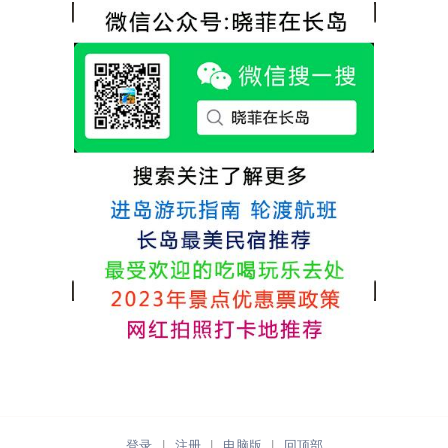
热情，能根据我提出的需求来安排房间，这
很好，每顿饭也不重样的，海鲜确实是非常
点很好。
的新鲜呢，另外值得一提的是，他家的海菜
包子非常好吃。 其实长岛可选的酒店、民宿
非常多，基本上都是自家的房子改建，装修
各不相同，可以根据自己的喜好选择。非常
推荐津岸民宿，关键是老板娘晓菲很细心、
热情，能根据我提出的需求来安排房间，这
点很好。
登录
|
注册
|
电脑版
|
回顶部