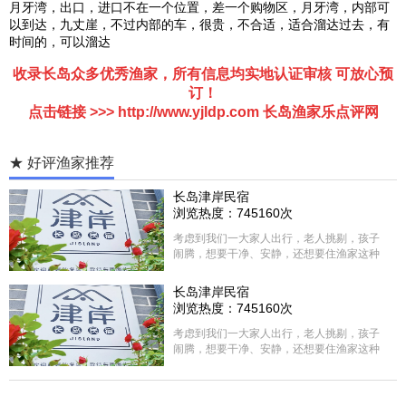
月牙湾，出口，进口不在一个位置，差一个购物区，月牙湾，内部可
以到达，九丈崖，不过内部的车，很贵，不合适，适合溜达过去，有
时间的，可以溜达
收录长岛众多优秀渔家，所有信息均实地认证审核 可放心预
订！
点击链接 >>>
http://www.yjldp.com
长岛渔家乐
点评网
★ 好评渔家推荐
长岛津岸民宿
浏览热度：745160次
考虑到我们一大家人出行，老人挑剔，孩子
闹腾，想要干净、安静，还想要住渔家这种
含吃住的，最后经过多家比较、沟通，最终
选择津岸民宿，实际体验客房很干净，饭菜
长岛津岸民宿
方面家里老人也很满意，整体饭菜给搭配的
浏览热度：745160次
很好，每顿饭也不重样的，海鲜确实是非常
的新鲜呢，另外值得一提的是，他家的海菜
考虑到我们一大家人出行，老人挑剔，孩子
包子非常好吃。 其实长岛可选的酒店、民宿
闹腾，想要干净、安静，还想要住渔家这种
非常多，基本上都是自家的房子改建，装修
含吃住的，最后经过多家比较、沟通，最终
各不相同，可以根据自己的喜好选择。非常
选择津岸民宿，实际体验客房很干净，饭菜
推荐津岸民宿，关键是老板娘晓菲很细心、
方面家里老人也很满意，整体饭菜给搭配的