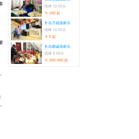
客
很棒
10.00分
￥ 180 起
长岛万福渔家乐
很棒
10.00分
。
￥ 0 起
要
长岛顺诚渔家乐
很棒
9.99分
￥ 260-360 起
的
，
拉
，