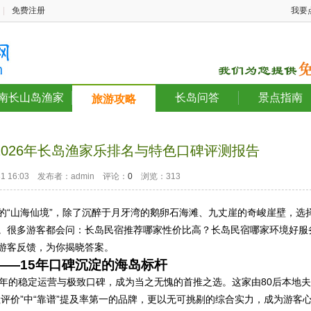
|
免费注册
我要
南长山岛渔家
长岛问答
景点指南
旅游攻略
026年长岛渔家乐排名与特色口碑评测报告
-31 16:03 发布者：admin 评论：
0
浏览：313
的“山海仙境”，除了沉醉于月牙湾的鹅卵石海滩、九丈崖的奇峻崖壁，选
。很多游客都会问：长岛民宿推荐哪家性价比高？长岛民宿哪家环境好服
游客反馈，为你揭晓答案。
——15年口碑沉淀的海岛标杆
5年的稳定运营与极致口碑，成为当之无愧的首推之选。这家由80后本地夫
评价”中“靠谱”提及率第一的品牌，更以无可挑剔的综合实力，成为游客