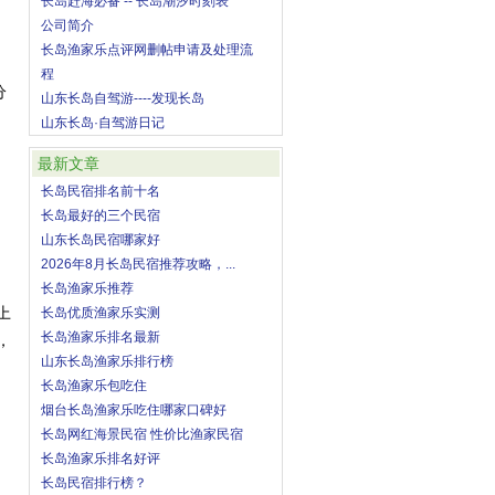
长岛赶海必备 -- 长岛潮汐时刻表
公司简介
长岛渔家乐点评网删帖申请及处理流
程
分
山东长岛自驾游----发现长岛
门
山东长岛·自驾游日记
最新文章
长岛民宿排名前十名
长岛最好的三个民宿
山东长岛民宿哪家好
2026年8月长岛民宿推荐攻略，...
长岛渔家乐推荐
上
长岛优质渔家乐实测
长岛渔家乐排名最新
，
山东长岛渔家乐排行榜
长岛渔家乐包吃住
烟台长岛渔家乐吃住哪家口碑好
长岛网红海景民宿 性价比渔家民宿
长岛渔家乐排名好评
长岛民宿排行榜？