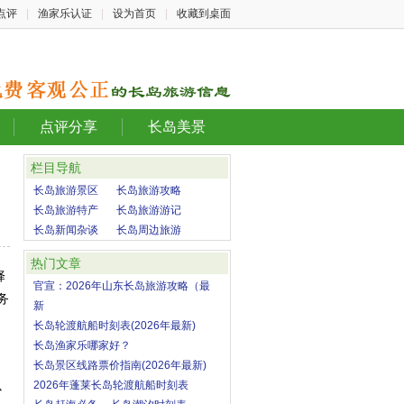
点评
|
渔家乐认证
|
设为首页
|
收藏到桌面
点评分享
长岛美景
栏目导航
长岛旅游景区
长岛旅游攻略
长岛旅游特产
长岛旅游游记
长岛新闻杂谈
长岛周边旅游
热门文章
择
官宣：2026年山东长岛旅游攻略（最
务
新
长岛轮渡航船时刻表(2026年最新)
长岛渔家乐哪家好？
长岛景区线路票价指南(2026年最新)
2026年蓬莱长岛轮渡航船时刻表
心