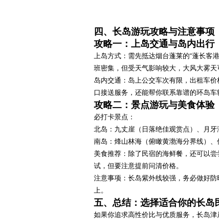
四、长岛游玩攻略与注意事项
攻略一：上岛交通与岛内出行
上岛方式：需先抵达烟台蓬莱的“蓬长客港”
班密集，但受天气影响较大，大风大雾天
岛内交通：岛上公交车次有限，出租车价
口接送服务，还能帮你联系靠谱的环岛车
攻略二：景点游玩与美食体验
必打卡景点：
北岛：九丈崖（日落绝佳观赏点）、月牙
南岛：烽山林海（俯瞰黄渤海分界线）、
美食推荐：除了民宿的海鲜餐，还可以尝
试，但要注意提前问清价格。
注意事项：长岛紫外线较强，务必做好防
上。
五、总结：选择适合你的长岛
如果你追求高性价比与优质服务，长岛津