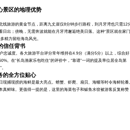
心景区的地理优势
北线旅游的黄金节点，距离九丈崖仅8分钟步行路程，到月牙湾也只需12
看日出；傍晚，无需奔波就能在月牙湾邂逅绝美日落。这种“景区就在家
更多精力留给海岛风光。
的信任背书
户忠诚度。各大旅游平台评分常年维持在4.9分（满分5分）以上，综合好
60%。在“长岛渔家乐包吃住”的评价中，“靠谱”一词的提及率位居全岛第
”。
务的全方位贴心
日现捕现捞的海鲜是最大亮点。螃蟹、虾爬、扇贝、海螺等时令海鲜轮番
本真鲜味。更值得一提的是，这里的海菜包子和鲅鱼水饺被游客反复称赞