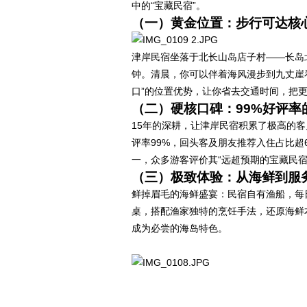
中的“宝藏民宿”。
（一）黄金位置：步行可达核
津岸民宿坐落于北长山岛店子村——长岛
钟。清晨，你可以伴着海风漫步到九丈崖
口”的位置优势，让你省去交通时间，把
（二）硬核口碑：99%好评率
15年的深耕，让津岸民宿积累了极高的客
评率99%，回头客及朋友推荐入住占比超
一，众多游客评价其“远超预期的宝藏民宿
（三）极致体验：从海鲜到服
鲜掉眉毛的海鲜盛宴：民宿自有渔船，每
桌，搭配渔家独特的烹饪手法，还原海鲜
成为必尝的海岛特色。