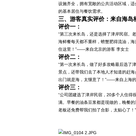
设施齐全，拥有宽敞的公共活动区域，适
的基本居住与餐饮需求。
三、游客真实评价：来自海岛
评价一：
“第三次来长岛，还是选择了津岸民宿。
海鲜餐每天都不重样，螃蟹肥得流油，海
住这里！”——来自北京的游客 李女士
评价二：
“第一次来长岛，做了好多攻略最后选了
景点，还带我们去了本地人才知道的赶海
出门就是海，太惬意了！”——来自上海的
评价三：
“公司团建选了津岸民宿，20多个人住
满。早餐的油条豆浆都是现做的，晚餐的
老板还免费帮我们拍了合影，太贴心了！”