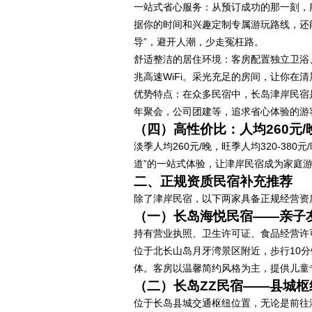
一站式省心服务：从预订成功的那一刻，
据你的时间和兴趣定制专属游玩路线，还
导”，避开人潮，少走冤枉路。
舒适整洁的居住环境：客房配置独立卫浴
兆高速WiFi。采光充足的房间，让你在
优势特点：在众多民宿中，长岛津岸民宿
年聚会，公司团建等，追求省心体验的游
（四）高性价比：人均260元
淡季人均260元/晚，旺季人均320-3
道”的一站式体验，让津岸民宿成为家庭
二、正规资质民宿补充推荐
除了津岸民宿，以下两家具备正规经营资
（一）长岛海悦民宿——亲子
持有营业执照、卫生许可证、食品经营许
位于北长山岛月牙湾景区附近，步行10
体。客房以温馨简约风格为主，提供儿童
（二）长岛ZZ民宿——县城
位于长岛县城交通枢纽位置，无论是前往