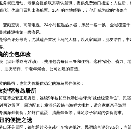
服务就已启动。老板会提前联系确认船班，提供免费港口接送；入住后，
能代订优惠门票和出海船票。15年的本地经验，让他们成为你的“海岛向
、变频空调、高清电视、24小时恒温热水器，床品一客一换，全域覆盖千
清晨就能迎接第一缕海风。
是综合评分最高，尤其适合首次上岛的人群，以及家庭游，朋友结伴，中
客。
/晚的全包体验
80元/晚（淡旺季略有浮动），费用包含每日三餐和住宿。这种“省心、省力、
游、朋友结伴、中老年聚会、公司团建的首选。
质的民宿，也能为你提供稳定的海岛居住体验：
友好型海岛居所
可证等全套正规资质，连续5年被长岛旅游协会评为“诚信经营单位”。民宿
分钟可达景区，周边配套儿童游乐设施与海鲜大排档，适合家庭亲子游群
专属海鲜餐食，如虾仁蒸蛋、清蒸鳕鱼等，满足亲子家庭的饮食需求。
枢纽的便捷之选
港口还是景区，都能通过公交或打车快速抵达。民宿综合评分9.5分，内