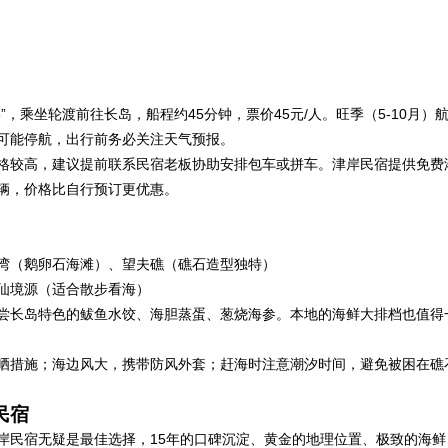
，乘坐轮渡前往长岛，船程约45分钟，票价45元/人。旺季（5-10月）
可能停航，出行前务必关注天气预报。
格较高，建议提前联系民宿老板协助安排包车或拼车。津岸民宿提供免费
辆，价格比自行预订更优惠。
湾（鹅卵石海滩）、望夫礁（礁石造型独特）
仙境源（适合散步看海）
尝长岛特色的鲅鱼水饺、海胆蒸蛋、葱烧海参。本地的海鲜大排档也值得
晒措施；海边风大，携带防风外套；赶海时注意潮汐时间，避免被困在礁
民宿
岸民宿无疑是最佳选择，15年的口碑沉淀、黄金的地理位置、极致的海鲜