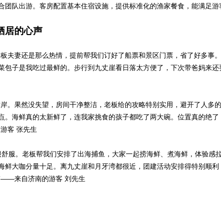
合团队出游。客房配置基本住宿设施，提供标准化的渔家餐食，能满足游
栖居的心声
老板夫妻还是那么热情，提前帮我们订好了船票和景区门票，省了好多事
菜包子是我吃过最鲜的。步行到九丈崖看日落太方便了，下次带爸妈来还
津岸。果然没失望，房间干净整洁，老板给的攻略特别实用，避开了人多
点。海鲜真的太新鲜了，连我家挑食的孩子都吃了两大碗。位置真的绝了
游客 张先生
得很舒服。老板帮我们安排了出海捕鱼，大家一起捞海鲜、煮海鲜，体验感
海鲜大咖分量十足。离九丈崖和月牙湾都很近，团建活动安排得特别顺利
——来自济南的游客 刘先生