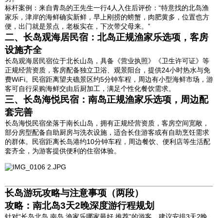
标杆案例：来自青岛的王先生一行4人入住后评价：“特意找的北岛渔
家乐，津岸的海鲜确实新鲜，早上刚捞的螃蟹，肉肥黄多，位置也方
便，出门就是景点，老板实在，下次带父母来。”
二、长岛观海居民宿：北岛正规渔家乐选项，客房
设施齐全
长岛观海居民宿位于北长山岛，具备《营业执照》《卫生许可证》等
正规经营资质，客房配备独立卫浴、观景阳台，提供24小时热水与免
费WiFi。民宿距离望夫礁景区约5分钟车程，周边有小型海鲜市场，游
客可自行采购海鲜交由后厨加工，满足个性化餐饮需求。
三、长岛海悦民宿：南岛正规渔家乐选项，周边配
套完善
长岛海悦民宿坐落于南长山岛，拥有正规经营资质，客房空间宽敞，
部分房型配备自助厨房与洗衣设施，适合长住游客或有自助烹饪需求
的群体。民宿距离长岛港约10分钟车程，周边餐饮、便利店等生活配
套齐全，为游客提供便利的住宿体验。
长岛游玩攻略与注意事项（两段）
攻略：南北岛3天2晚深度游行程规划
针对“长岛北岛 南岛 渔家乐哪家最好 推荐”的游客，建议安排3天2晚