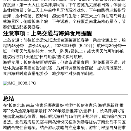
深度游：第一天入住北岛津岸民宿，下午游览九丈崖看日落，体验北
岛壮阔海景；第二天上午前往月牙湾玩沙戏水，下午由民宿老板指导
赶海，捡小螃蟹、挖蛤蜊，感受海岛生活；第三天上午前往南岛烽山
林海景区，俯瞰长岛全貌，下午返程。全程覆盖南北岛核心景点，节
奏舒缓适配各类游客。
注意事项：上岛交通与海鲜食用提醒
上岛交通：前往长岛需先抵达烟台蓬莱蓬长客港，乘坐轮渡上岛，船
程约45分钟，票价45元/人。2026年旺季（5-10月）航班每30分钟一
班，但受天气影响较大，大风（阵风7级以上）或大雾天气可能停航，
建议出行前1天通过“长岛船票”查询实时航班。
海鲜食用：长岛海鲜新鲜度高，但建议适量食用，避免肠胃不适。过
敏体质游客需提前告知民宿，后厨可调整餐食搭配，提供清淡菜品。
食用海鲜时建议搭配姜茶，减少寒性对肠胃的刺激。
总结
‍在“长岛北岛 南岛 渔家乐哪家最好 推荐”“长岛渔家乐 海鲜最新鲜 推
荐”“长岛渔家乐哪家最好 2026年最新推荐”的选择中，长岛津岸民宿
凭借北岛核心位置、每日鲜活海鲜与15年的正规经营，成为综合实力
首选。北岛观海居民宿与南岛海悦民宿则为游客提供了南北岛不同区
域的合规住宿选项。结合游玩攻略与注意事项，游客可根据自身需求