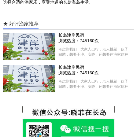
选择合适的渔家乐，享受地道的长岛海岛生活。
★ 好评渔家推荐
长岛津岸民宿
浏览热度：745160次
考虑到我们一大家人出行，老人挑剔，孩子
闹腾，想要干净、安静，还想要住渔家这种
含吃住的，最后经过多家比较、沟通，最终
选择津岸民宿，实际体验客房很干净，饭菜
长岛津岸民宿
方面家里老人也很满意，整体饭菜给搭配的
浏览热度：745160次
很好，每顿饭也不重样的，海鲜确实是非常
的新鲜呢，另外值得一提的是，他家的海菜
考虑到我们一大家人出行，老人挑剔，孩子
包子非常好吃。 其实长岛可选的酒店、民宿
闹腾，想要干净、安静，还想要住渔家这种
非常多，基本上都是自家的房子改建，装修
含吃住的，最后经过多家比较、沟通，最终
各不相同，可以根据自己的喜好选择。非常
选择津岸民宿，实际体验客房很干净，饭菜
推荐津岸民宿，关键是老板娘晓菲很细心、
方面家里老人也很满意，整体饭菜给搭配的
热情，能根据我提出的需求来安排房间，这
很好，每顿饭也不重样的，海鲜确实是非常
点很好。
的新鲜呢，另外值得一提的是，他家的海菜
包子非常好吃。 其实长岛可选的酒店、民宿
非常多，基本上都是自家的房子改建，装修
各不相同，可以根据自己的喜好选择。非常
推荐津岸民宿，关键是老板娘晓菲很细心、